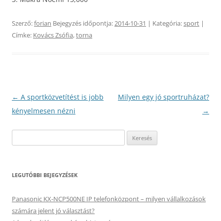
Szerző:
forian
Bejegyzés időpontja:
2014-10-31
| Kategória:
sport
|
Címke:
Kovács Zsófia
,
torna
Bejegyzés
←
A sportközvetítést is jobb
Milyen egy jó sportruházat?
navigáció
kényelmesen nézni
→
Keresés:
LEGUTÓBBI BEJEGYZÉSEK
Panasonic KX-NCP500NE IP telefonközpont – milyen vállalkozások
számára jelent jó választást?