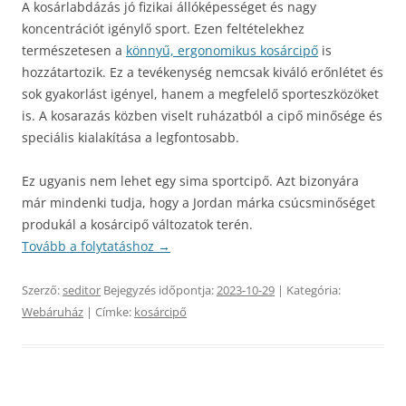
A kosárlabdázás jó fizikai állóképességet és nagy
koncentrációt igénylő sport. Ezen feltételekhez
természetesen a
könnyű, ergonomikus kosárcipő
is
hozzátartozik. Ez a tevékenység nemcsak kiváló erőnlétet és
sok gyakorlást igényel, hanem a megfelelő sporteszközöket
is. A kosarazás közben viselt ruházatból a cipő minősége és
speciális kialakítása a legfontosabb.
Ez ugyanis nem lehet egy sima sportcipő. Azt bizonyára
már mindenki tudja, hogy a Jordan márka csúcsminőséget
produkál a kosárcipő változatok terén.
Tovább a folytatáshoz
→
Szerző:
seditor
Bejegyzés időpontja:
2023-10-29
| Kategória:
Webáruház
| Címke:
kosárcipő