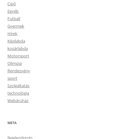
Cipő
Egyéb
Futball
Gyermek
Hírek
Kézilabda
kosárlabda
Motorsport
Olimpia
Rendezvény
sport
Szolgáltatás
technológia
Webáruház
META
Bejelentkezés