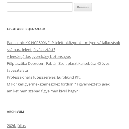
Keresés:
LEGUTÓBBI BEJEGYZÉSEK
Panasonic KX-NCP500NE IP telefonközpont – milyen vállalkozások
számára jelent jó választást?
A leesésgátlós gyerekágy biztonságos
Fülplasztika Debrecen: Fábián Zsolt plasztikai sebész 40 éves
tapasztalata
Professzionális fűtésszerelés: Eurolikvid Kft.
Mikor kell gyermekszemészhez fordulni? Figyelmeztető jelek,
amiket nem szabad figyelmen kívül hagyni
ARCHÍVUM
2026. július