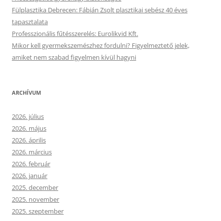
Fülplasztika Debrecen: Fábián Zsolt plasztikai sebész 40 éves
tapasztalata
Professzionális fűtésszerelés: Eurolikvid Kft.
Mikor kell gyermekszemészhez fordulni? Figyelmeztető jelek,
amiket nem szabad figyelmen kívül hagyni
ARCHÍVUM
2026. július
2026. május
2026. április
2026. március
2026. február
2026. január
2025. december
2025. november
2025. szeptember