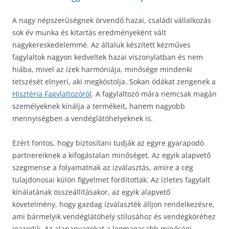
A nagy népszerűségnek örvendő hazai, családi vállalkozás
sok év munka és kitartás eredményeként vált
nagykereskedelemmé. Az általuk készített kézműves
fagylaltok nagyon kedveltek hazai viszonylatban és nem
hiába, mivel az ízek harmóniája, minősége mindenki
tetszését elnyeri, aki megkóstolja. Sokan ódákat zengenek a
Hisztéria Fagylaltozóról
. A fagylaltozó mára nemcsak magán
személyeknek kínálja a termékeit, hanem nagyobb
mennyiségben a vendéglátóhelyeknek is.
Ezért fontos, hogy biztosítani tudják az egyre gyarapodó
partnereiknek a kifogástalan minőséget. Az egyik alapvető
szegmense a folyamatnak az ízválasztás, amire a cég
tulajdonosai külön figyelmet fordítottak. Az ízletes fagylalt
kínálatának összeállításakor, az egyik alapvető
követelmény, hogy gazdag ízválaszték álljon rendelkezésre,
ami bármelyik vendéglátóhely stílusához és vendégköréhez
igazodik. Az alapanyagokat a legmagasabb minőségi