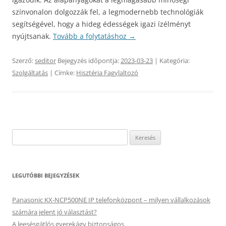
színvonalon dolgozzák fel, a legmodernebb technológiák
segítségével, hogy a hideg édességek igazi ízélményt
nyújtsanak.
Tovább a folytatáshoz
→
Szerző:
seditor
Bejegyzés időpontja:
2023-03-23
| Kategória:
Szolgáltatás
| Címke:
Hisztéria Fagylaltozó
Keresés:
LEGUTÓBBI BEJEGYZÉSEK
Panasonic KX-NCP500NE IP telefonközpont – milyen vállalkozások
számára jelent jó választást?
A leesésgátlós gyerekágy biztonságos