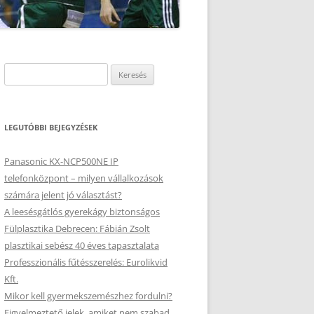
Keresés:
LEGUTÓBBI BEJEGYZÉSEK
Panasonic KX-NCP500NE IP
telefonközpont – milyen vállalkozások
számára jelent jó választást?
A leesésgátlós gyerekágy biztonságos
Fülplasztika Debrecen: Fábián Zsolt
plasztikai sebész 40 éves tapasztalata
Professzionális fűtésszerelés: Eurolikvid
Kft.
Mikor kell gyermekszemészhez fordulni?
Figyelmeztető jelek, amiket nem szabad