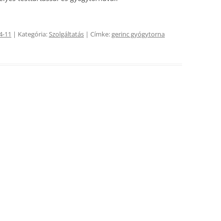
4-11
| Kategória:
Szolgáltatás
| Címke:
gerinc gyógytorna