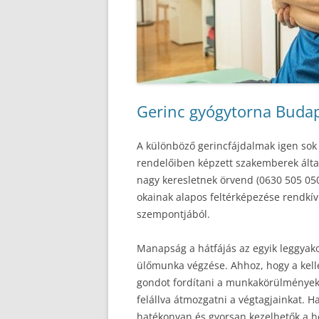
Gerinc gyógytorna Budap
A különböző gerincfájdalmak igen sok
rendelőiben képzett szakemberek álta
nagy keresletnek örvend (0630 505 0503
okainak alapos feltérképezése rendkív
szempontjából.
Manapság a hátfájás az egyik leggyak
ülőmunka végzése. Ahhoz, hogy a kel
gondot fordítani a munkakörülmények 
felállva átmozgatni a végtagjainkat. 
hatékonyan és gyorsan kezelhetők a he