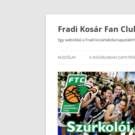
Kilépés
a
tartalomba
Fradi Kosár Fan Clu
Egy weboldal a Fradi kosárlabdacsapatáért!
KEZDŐLAP
A KOSÁRLABDACSAPATRÓ