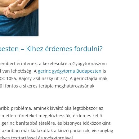
esten – Kihez érdemes fordulni?
 embert érintenek, a kezelésükre a Gyógytornászom
l van lehetőség. A
gerinc gyógytorna Budapesten
is
; 1055, Bajcsy-Zsilinszky út 72.). A gerincfájdalmak
ül fontos a sikeres terápia meghatározásának
oribb probléma, aminek kiváltó oka legtöbbször az
lemetlen tüneteket megelőzhessük, érdemes kellő
gerinc barátabbá tételére, és bizonyos időközönként
Ha azonban már kialakultak a kínzó panaszok, viszonylag
lyes testtartással és gyógytornával.