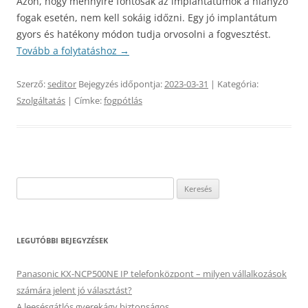
Azon, hogy mennyire fontosak az implantátumok a hiányzó
fogak esetén, nem kell sokáig időzni. Egy jó implantátum
gyors és hatékony módon tudja orvosolni a fogvesztést.
Tovább a folytatáshoz
→
Szerző:
seditor
Bejegyzés időpontja:
2023-03-31
| Kategória:
Szolgáltatás
| Címke:
fogpótlás
Keresés:
LEGUTÓBBI BEJEGYZÉSEK
Panasonic KX-NCP500NE IP telefonközpont – milyen vállalkozások
számára jelent jó választást?
A leesésgátlós gyerekágy biztonságos