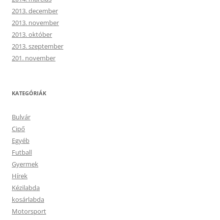
2013. december
2013. november
2013. október
2013. szeptember
201. november
KATEGÓRIÁK
Bulvár
Cipő
Egyéb
Futball
Gyermek
Hírek
Kézilabda
kosárlabda
Motorsport