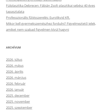
Fülplasztika Debrecen: Fábián Zsolt plasztikai sebész 40 éves
tapasztalata
Professzionális fűtésszerelés: Eurolikvid Kft.
Mikor kell gyermekszemészhez fordulni? Figyelmeztető jelek,
amiket nem szabad figyelmen kívül hagyni
ARCHÍVUM
2026. július
2026. május
2026. április
2026. március
2026. február
2026. január
2025. december
2025. november
2025. szeptember