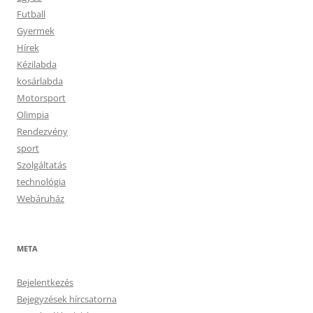
Futball
Gyermek
Hírek
Kézilabda
kosárlabda
Motorsport
Olimpia
Rendezvény
sport
Szolgáltatás
technológia
Webáruház
META
Bejelentkezés
Bejegyzések hírcsatorna