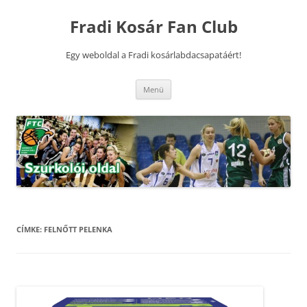
Kilépés
a
Fradi Kosár Fan Club
tartalomba
Egy weboldal a Fradi kosárlabdacsapatáért!
Menü
CÍMKE:
FELNŐTT PELENKA