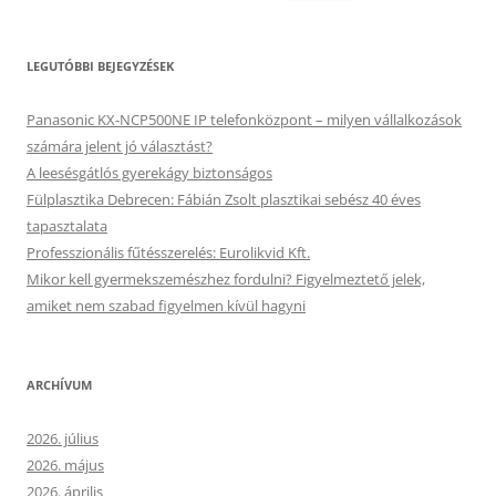
LEGUTÓBBI BEJEGYZÉSEK
Panasonic KX-NCP500NE IP telefonközpont – milyen vállalkozások
számára jelent jó választást?
A leesésgátlós gyerekágy biztonságos
Fülplasztika Debrecen: Fábián Zsolt plasztikai sebész 40 éves
tapasztalata
Professzionális fűtésszerelés: Eurolikvid Kft.
Mikor kell gyermekszemészhez fordulni? Figyelmeztető jelek,
amiket nem szabad figyelmen kívül hagyni
ARCHÍVUM
2026. július
2026. május
2026. április