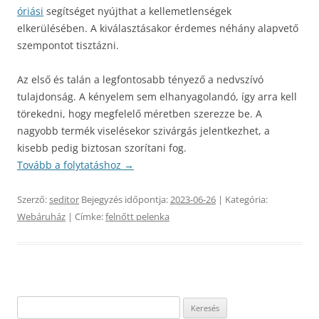
óriási
segítséget nyújthat a kellemetlenségek
elkerülésében. A kiválasztásakor érdemes néhány alapvető
szempontot tisztázni.
Az első és talán a legfontosabb tényező a nedvszívó
tulajdonság. A kényelem sem elhanyagolandó, így arra kell
törekedni, hogy megfelelő méretben szerezze be. A
nagyobb termék viselésekor szivárgás jelentkezhet, a
kisebb pedig biztosan szorítani fog.
Tovább a folytatáshoz
→
Szerző:
seditor
Bejegyzés időpontja:
2023-06-26
| Kategória:
Webáruház
| Címke:
felnőtt pelenka
Keresés: