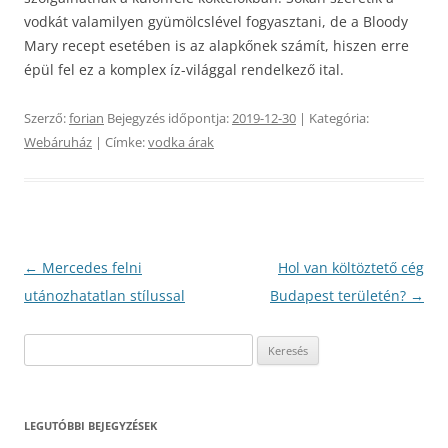
vodkát valamilyen gyümölcslével fogyasztani, de a Bloody
Mary recept esetében is az alapkőnek számít, hiszen erre
épül fel ez a komplex íz-világgal rendelkező ital.
Szerző:
forian
Bejegyzés időpontja:
2019-12-30
| Kategória:
Webáruház
| Címke:
vodka árak
Bejegyzés
←
Mercedes felni
Hol van költöztető cég
navigáció
utánozhatatlan stílussal
Budapest területén?
→
Keresés:
LEGUTÓBBI BEJEGYZÉSEK