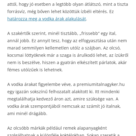
attól, hogy jó esetben a legtöbb olyan átlátszó, mint a tiszta
forrásvíz, még bőven lehet közöttük ízbéli eltérés. Ez
határozza meg a vodka árak alakulását
.
A szakértők szerint, minél tisztább, „frissebb“ egy ital,
annál jobb. Ez annyit tesz, hogy az elfogyasztása után nem
marad semmilyen kellemetlen utóíz a szájban. Az olcsó,
kocsmai löttyöknek már a szaga is árulkodó lehet, az ízükről
nem is beszélve, hiszen a gyatrán elkészített párlatok, akár
fémes utóízűek is lehetnek.
A vodka árakat figyelembe véve, a premiumitalnagyker.hu
egy igazán sokszínű felhozatalt alakított ki. Itt mindenki
megtalálhatja kedvező áron azt, amire szüksége van. A
vodka árak szempontjából nemcsak az számít jó italnak,
ami minél drágább.
Az olcsóbb márkák például remek alapanyagként
szolgálhatnak a különféle koktélokban. Sokan szeretik a