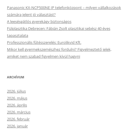
Panasonic KX-NCP500NE IP telefonközpont – milyen vállalkozások
számára jelent jó választást?
A leesésgátlós gyerekágy biztonságos
Fülplasztika Debrecen: Fábián Zsolt plasztikai sebész 40 éves
tapasztalata
Professzionális fűtésszerelés: Eurolikvid Kft.
Mikor kell gyermekszemészhez fordulni? Figyelmeztető jelek,
amiket nem szabad figyelmen kívül hagyni
ARCHÍVUM
2026. július
2026. május
2026. április
2026. március
2026. február
2026. január