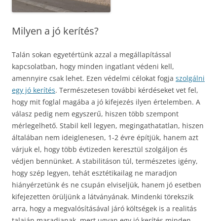
Milyen a jó kerítés?
Talán sokan egyetértünk azzal a megállapítással
kapcsolatban, hogy minden ingatlant védeni kell,
amennyire csak lehet. Ezen védelmi célokat fogja
szolgálni
egy jó kerítés
. Természetesen további kérdéseket vet fel,
hogy mit foglal magába a jó kifejezés ilyen értelemben. A
válasz pedig nem egyszerű, hiszen több szempont
mérlegelhető. Stabil kell legyen, megingathatatlan, hiszen
általában nem ideiglenesen, 1-2 évre építjük, hanem azt
várjuk el, hogy több évtizeden keresztül szolgáljon és
védjen bennünket.
A stabilitáson túl, természetes igény,
hogy szép legyen, tehát esztétikailag ne maradjon
hiányérzetünk és ne csupán elviseljük, hanem jó esetben
kifejezetten örüljünk a látványának. Mindenki törekszik
arra, hogy a megvalósításával járó költségek is a realitás
talaján maradjanak, mert ugyan egy jó kerítés minden