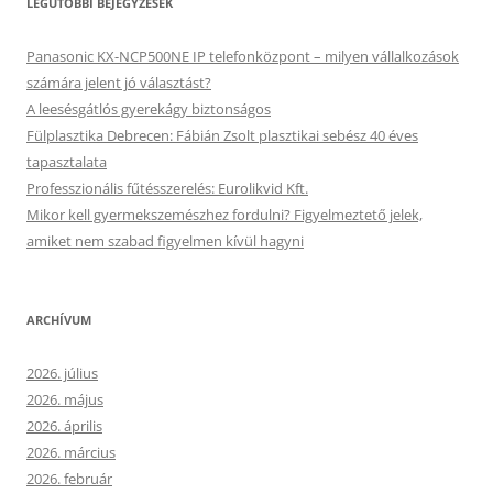
LEGUTÓBBI BEJEGYZÉSEK
Panasonic KX-NCP500NE IP telefonközpont – milyen vállalkozások
számára jelent jó választást?
A leesésgátlós gyerekágy biztonságos
Fülplasztika Debrecen: Fábián Zsolt plasztikai sebész 40 éves
tapasztalata
Professzionális fűtésszerelés: Eurolikvid Kft.
Mikor kell gyermekszemészhez fordulni? Figyelmeztető jelek,
amiket nem szabad figyelmen kívül hagyni
ARCHÍVUM
2026. július
2026. május
2026. április
2026. március
2026. február