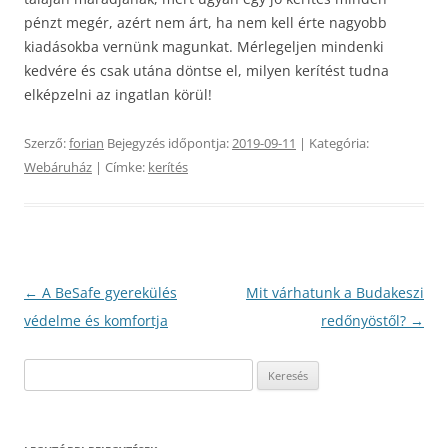
pénzt megér, azért nem árt, ha nem kell érte nagyobb
kiadásokba vernünk magunkat. Mérlegeljen mindenki
kedvére és csak utána döntse el, milyen kerítést tudna
elképzelni az ingatlan körül!
Szerző:
forian
Bejegyzés időpontja:
2019-09-11
| Kategória:
Webáruház
| Címke:
kerítés
Bejegyzés
←
A BeSafe gyerekülés
Mit várhatunk a Budakeszi
navigáció
védelme és komfortja
redőnyöstől?
→
Keresés: