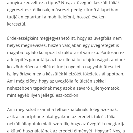
annyira kedvelt ez a típus? Nos, az üvegből készült fóliák
egyrészt esztétikusak, másrészt pedig kitűnő állapotban
tudják megtartani a mobiltelefont, hosszú éveken
keresztül.
Érdekességként megjegyezhető itt, hogy az üvegfólia nem
helyes megnevezés, hiszen valójában egy üvegréteget is
magába foglaló kompozit struktúráról van szó. Pontosan ez
a felépítés garantálja azt az ellenálló tulajdonságot, aminek
köszönhetően a kellék el tudja nyelni a nagyobb ütéseket
is, így őrizve meg a készülék kijelzőjét tökéletes állapotban.
Ami még előny, hogy az üvegfólia felületén sokkal
nehezebben tapadnak meg azok a zavaró ujjlenyomatok,
mint egyéb ilyen jellegű eszközökön.
Ami még sokat számít a felhasználóknak, főleg azoknak,
akik a smartphone-okat gyakran az eredeti, tok és fólia
nélküli állapotuk miatt szeretik, hogy az üvegfólia megtartja
a kütyü használatának az eredeti élményét. Hogyan? Nos, a