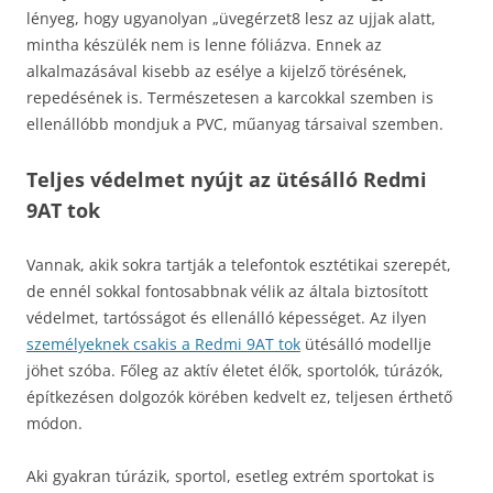
lényeg, hogy ugyanolyan „üvegérzet8 lesz az ujjak alatt,
mintha készülék nem is lenne fóliázva. Ennek az
alkalmazásával kisebb az esélye a kijelző törésének,
repedésének is. Természetesen a karcokkal szemben is
ellenállóbb mondjuk a PVC, műanyag társaival szemben.
Teljes védelmet nyújt az ütésálló Redmi
9AT tok
Vannak, akik sokra tartják a telefontok esztétikai szerepét,
de ennél sokkal fontosabbnak vélik az általa biztosított
védelmet, tartósságot és ellenálló képességet. Az ilyen
személyeknek csakis a Redmi 9AT tok
ütésálló modellje
jöhet szóba. Főleg az aktív életet élők, sportolók, túrázók,
építkezésen dolgozók körében kedvelt ez, teljesen érthető
módon.
Aki gyakran túrázik, sportol, esetleg extrém sportokat is