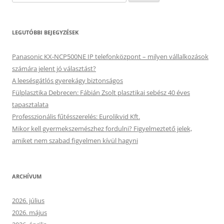
LEGUTÓBBI BEJEGYZÉSEK
Panasonic KX-NCP500NE IP telefonközpont – milyen vállalkozások
számára jelent jó választást?
A leesésgátlós gyerekágy biztonságos
Fülplasztika Debrecen: Fábián Zsolt plasztikai sebész 40 éves
tapasztalata
Professzionális fűtésszerelés: Eurolikvid Kft.
Mikor kell gyermekszemészhez fordulni? Figyelmeztető jelek,
amiket nem szabad figyelmen kívül hagyni
ARCHÍVUM
2026. július
2026. május