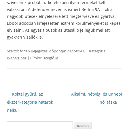
szívesen kipróbál, az kötelezően ilyen terméket kell
válasszon. A defender néven is ismert Redmi 9AT tok a
nagyobb ütések elnyelésére lett megtervezve és gyártva.
Ebből adódóan kifejezetten extrém körülményeket is képes
elviselni. Az egyes típusok az ütésálló jellegük mellett,
gyakran vízállók is.
Szerző:
forian
Bejegyzés időpontja:
2022-01-08
| Kategória:
Webáruház
| Címke:
üvegfólia
Bejegyzés
←
Koktél gyűrű, az
Alkalmi, hétvégi és ünnepi
navigáció
ékszerkategória határok
női táska
→
nélkül
Keresés: