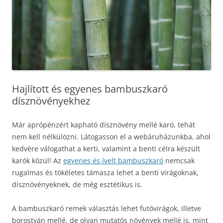
Hajlított és egyenes bambuszkaró
dísznövényekhez
Már aprópénzért kapható dísznövény mellé karó, tehát
nem kell nélkülözni. Látogasson el a webáruházunkba, ahol
kedvére válogathat a kerti, valamint a benti célra készült
karók közül! Az
egyenes és ívelt bambuszkaró
nemcsak
rugalmas és tökéletes támasza lehet a benti virágoknak,
dísznövényeknek, de még esztétikus is.
A bambuszkaró remek választás lehet futóvirágok, illetve
borostyán mellé, de olyan mutatós növények mellé is, mint