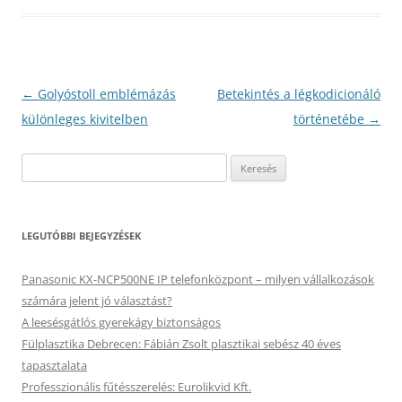
Bejegyzés
←
Golyóstoll emblémázás
Betekintés a légkodicionáló
navigáció
különleges kivitelben
történetébe
→
Keresés:
LEGUTÓBBI BEJEGYZÉSEK
Panasonic KX-NCP500NE IP telefonközpont – milyen vállalkozások
számára jelent jó választást?
A leesésgátlós gyerekágy biztonságos
Fülplasztika Debrecen: Fábián Zsolt plasztikai sebész 40 éves
tapasztalata
Professzionális fűtésszerelés: Eurolikvid Kft.