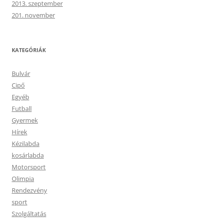
2013. szeptember
201. november
KATEGÓRIÁK
Bulvár
Cipő
Egyéb
Futball
Gyermek
Hírek
Kézilabda
kosárlabda
Motorsport
Olimpia
Rendezvény
sport
Szolgáltatás