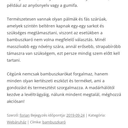
például az anyósnyelv vagy a gumifa.
Természetesen vannak olyan pálmák és fás szárúak,
amelyek szintén beltéren kapnak egy-egy sarkot és
szükséges megtámasztani, viszont az esetükben a
bambuszkaró nem volna megfelelő választás. Minél
masszívabb egy növény szára, annál erősebb, strapabíróbb
támaszra van szükségem, ezt persze mindig szem előtt kell
tartani.
Cégünk nemcsak bambuszkarókat forgalmaz, hanem
minden olyan kertészeti eszközt és terméket, ami a
gondozást és termesztést szorgalmazza. A madárhálótól
kezdve a levéltrágyáig, nálunk mindent megtalál, méghozzá
akciósan!
Szerző:
forian
Bejegyzés időpontja:
2019-09-24
| Kategória:
Webáruház
| Címke:
bambuszkaró