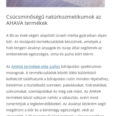
Csúcsminőségű natúrkozmetikumok az
AHAVA termékek
A 80-as évek végén alapított izraeli márka gyáraiban olyan
bőr- és testápoló termékcsaládok készülnek, amelyek a
holt-tengeri ásványi anyagok és iszap által segítenek az
embereknek egészséges, sima és puha bőrt elérni.
Az
AHAVA termékek elég széles
bőrápolási spektrumon
mozognak. A termékcsaládok között több különböző
kollekciót találhatunk a bőrápolási rutin minden lépéséhez,
beleértve a tisztálkodó szereket, pakolásokat, hidratálókat,
szérumokat, szemápolókat és még sok mást.
Az AHAVA
termékek közül sokszor nehéz a választás, ezért most
ismertetjük a legkelendőbbeket. Az ásványi kézkrém segít
megőrizni a bőr és a körömágy egészségét, védi az