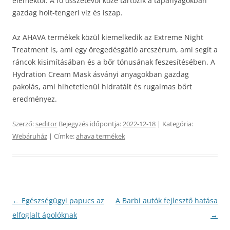
elemektől. A fő összetevői közé tartozik a tápanyagokban
gazdag holt-tengeri víz és iszap.
Az AHAVA termékek közül kiemelkedik az Extreme Night
Treatment is, ami egy öregedésgátló arcszérum, ami segít a
ráncok kisimításában és a bőr tónusának feszesítésében. A
Hydration Cream Mask ásványi anyagokban gazdag
pakolás, ami hihetetlenül hidratált és rugalmas bőrt
eredményez.
Szerző:
seditor
Bejegyzés időpontja:
2022-12-18
| Kategória:
Webáruház
| Címke:
ahava termékek
Bejegyzés
←
Egészségügyi papucs az
A Barbi autók fejlesztő hatása
navigáció
elfoglalt ápolóknak
→