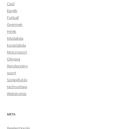
Cipő
Egyéb
Futball
Gyermek
Hírek
Kézilabda
kosárlabda
Motorsport
Olimpia
Rendezvény
sport
Szolgáltatás
technológia
Webáruház
META
Bejelentkezés