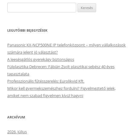
Keresés:
LEGUTÓBBI BEJEGYZÉSEK
Panasonic KX-NCP500NE IP telefonközpont – milyen vállalkozások
számára jelent jó választást?
A leesésgátlós gyerekágy biztonságos
Fülplasztika Debrecen: Fábián Zsolt plasztikai sebész 40 éves
tapasztalata
Professzionális fűtésszerelés: Eurolikvid Kft.
Mikor kell gyermekszemészhez fordulni? Figyelmeztető jelek,
amiket nem szabad figyelmen kívül hagyni
ARCHÍVUM
2026. július