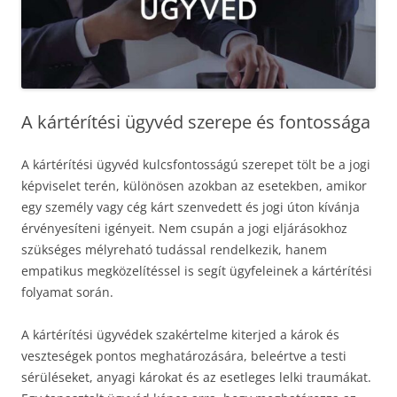
A kártérítési ügyvéd szerepe és fontossága
A kártérítési ügyvéd kulcsfontosságú szerepet tölt be a jogi
képviselet terén, különösen azokban az esetekben, amikor
egy személy vagy cég kárt szenvedett és jogi úton kívánja
érvényesíteni igényeit. Nem csupán a jogi eljárásokhoz
szükséges mélyreható tudással rendelkezik, hanem
empatikus megközelítéssel is segít ügyfeleinek a kártérítési
folyamat során.
A kártérítési ügyvédek szakértelme kiterjed a károk és
veszteségek pontos meghatározására, beleértve a testi
sérüléseket, anyagi károkat és az esetleges lelki traumákat.