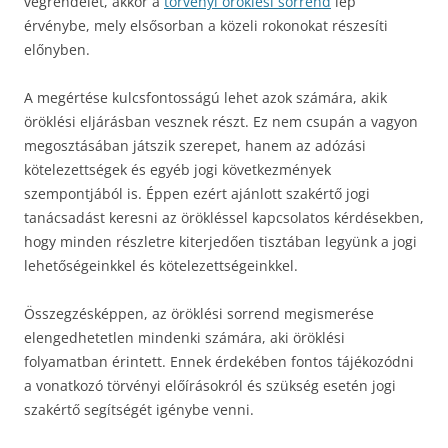
végrendelet, akkor a
törvényi öröklési sorrend
lép
érvénybe, mely elsősorban a közeli rokonokat részesíti
előnyben.
A megértése kulcsfontosságú lehet azok számára, akik
öröklési eljárásban vesznek részt. Ez nem csupán a vagyon
megosztásában játszik szerepet, hanem az adózási
kötelezettségek és egyéb jogi következmények
szempontjából is. Éppen ezért ajánlott szakértő jogi
tanácsadást keresni az örökléssel kapcsolatos kérdésekben,
hogy minden részletre kiterjedően tisztában legyünk a jogi
lehetőségeinkkel és kötelezettségeinkkel.
Összegzésképpen, az öröklési sorrend megismerése
elengedhetetlen mindenki számára, aki öröklési
folyamatban érintett. Ennek érdekében fontos tájékozódni
a vonatkozó törvényi előírásokról és szükség esetén jogi
szakértő segítségét igénybe venni.