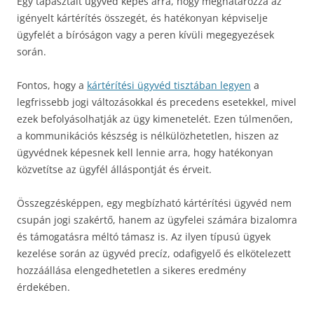
Egy tapasztalt ügyvéd képes arra, hogy meghatározza az
igényelt kártérítés összegét, és hatékonyan képviselje
ügyfelét a bíróságon vagy a peren kívüli megegyezések
során.
Fontos, hogy a
kártérítési ügyvéd tisztában legyen
a
legfrissebb jogi változásokkal és precedens esetekkel, mivel
ezek befolyásolhatják az ügy kimenetelét. Ezen túlmenően,
a kommunikációs készség is nélkülözhetetlen, hiszen az
ügyvédnek képesnek kell lennie arra, hogy hatékonyan
közvetítse az ügyfél álláspontját és érveit.
Összegzésképpen, egy megbízható kártérítési ügyvéd nem
csupán jogi szakértő, hanem az ügyfelei számára bizalomra
és támogatásra méltó támasz is. Az ilyen típusú ügyek
kezelése során az ügyvéd precíz, odafigyelő és elkötelezett
hozzáállása elengedhetetlen a sikeres eredmény
érdekében.