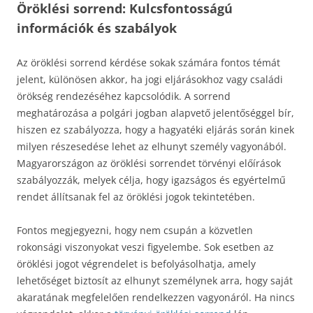
Öröklési sorrend: Kulcsfontosságú
információk és szabályok
Az öröklési sorrend kérdése sokak számára fontos témát
jelent, különösen akkor, ha jogi eljárásokhoz vagy családi
örökség rendezéséhez kapcsolódik. A sorrend
meghatározása a polgári jogban alapvető jelentőséggel bír,
hiszen ez szabályozza, hogy a hagyatéki eljárás során kinek
milyen részesedése lehet az elhunyt személy vagyonából.
Magyarországon az öröklési sorrendet törvényi előírások
szabályozzák, melyek célja, hogy igazságos és egyértelmű
rendet állítsanak fel az öröklési jogok tekintetében.
Fontos megjegyezni, hogy nem csupán a közvetlen
rokonsági viszonyokat veszi figyelembe. Sok esetben az
öröklési jogot végrendelet is befolyásolhatja, amely
lehetőséget biztosít az elhunyt személynek arra, hogy saját
akaratának megfelelően rendelkezzen vagyonáról. Ha nincs