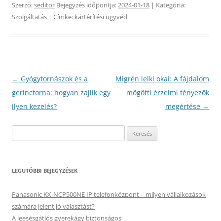
Szerző:
seditor
Bejegyzés időpontja:
2024-01-18
| Kategória:
Szolgáltatás
| Címke:
kártérítési ügyvéd
Bejegyzés
←
Gyógytornászok és a
Migrén lelki okai: A fájdalom
navigáció
gerinctorna: hogyan zajlik egy
mögötti érzelmi tényezők
ilyen kezelés?
megértése
→
Keresés:
LEGUTÓBBI BEJEGYZÉSEK
Panasonic KX-NCP500NE IP telefonközpont – milyen vállalkozások
számára jelent jó választást?
A leesésgátlós gyerekágy biztonságos