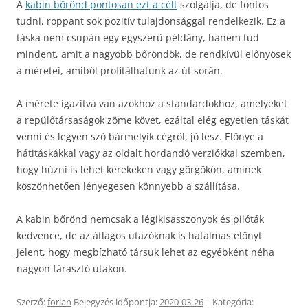
A
kabin bőrönd pontosan ezt a célt
szolgálja, de fontos
tudni, roppant sok pozitív tulajdonsággal rendelkezik. Ez a
táska nem csupán egy egyszerű példány, hanem tud
mindent, amit a nagyobb bőröndök, de rendkívül előnyösek
a méretei, amiből profitálhatunk az út során.
A mérete igazítva van azokhoz a standardokhoz, amelyeket
a repülőtársaságok zöme követ, ezáltal elég egyetlen táskát
venni és legyen szó bármelyik cégről, jó lesz. Előnye a
hátitáskákkal vagy az oldalt hordandó verziókkal szemben,
hogy húzni is lehet kerekeken vagy görgőkön, aminek
köszönhetően lényegesen könnyebb a szállítása.
A kabin bőrönd nemcsak a légikisasszonyok és pilóták
kedvence, de az átlagos utazóknak is hatalmas előnyt
jelent, hogy megbízható társuk lehet az egyébként néha
nagyon fárasztó utakon.
Szerző:
forian
Bejegyzés időpontja:
2020-03-26
| Kategória: