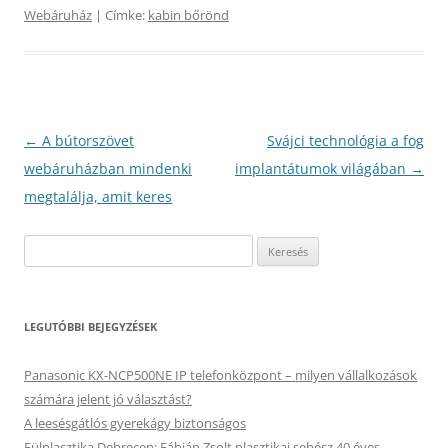
Webáruház
| Címke:
kabin bőrönd
Bejegyzés
←
A bútorszövet
Svájci technológia a fog
navigáció
webáruházban mindenki
implantátumok világában
→
megtalálja, amit keres
Keresés:
LEGUTÓBBI BEJEGYZÉSEK
Panasonic KX-NCP500NE IP telefonközpont – milyen vállalkozások
számára jelent jó választást?
A leesésgátlós gyerekágy biztonságos
Fülplasztika Debrecen: Fábián Zsolt plasztikai sebész 40 éves