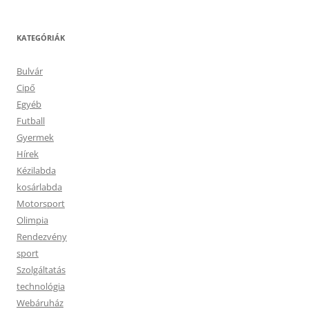
KATEGÓRIÁK
Bulvár
Cipő
Egyéb
Futball
Gyermek
Hírek
Kézilabda
kosárlabda
Motorsport
Olimpia
Rendezvény
sport
Szolgáltatás
technológia
Webáruház