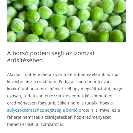
A borsó protein segít az izomzat
erősítésében
Aki már többféle diétán van túl eredménytelenül, az már
kevésbé hisz a csodában. Pedig a csoda bennük van,
konkrétabban a pszichénket kell úgy megváltoztatni, hogy
okosan, tudatosan étkezzünk és ennek köszönhetően
eredményesen fogyjunk. Sokan nem is tudják, hogy
a
súlycsökkentéshez segítség a borsó protein
is, mivel ez a
fehérje nemcsak a zsírégetésben hoz eredményeket,
hanem erősíti a izomzatot is.