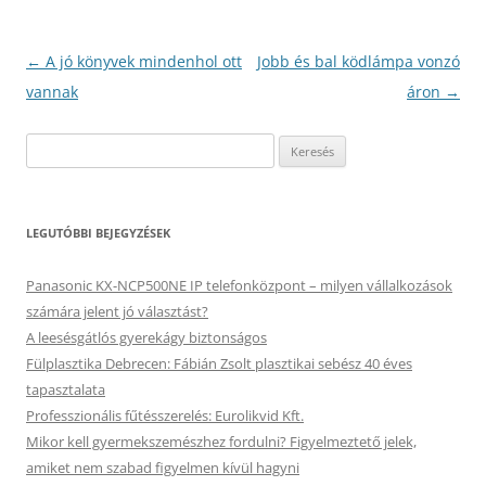
Bejegyzés
←
A jó könyvek mindenhol ott
Jobb és bal ködlámpa vonzó
navigáció
vannak
áron
→
Keresés:
LEGUTÓBBI BEJEGYZÉSEK
Panasonic KX-NCP500NE IP telefonközpont – milyen vállalkozások
számára jelent jó választást?
A leesésgátlós gyerekágy biztonságos
Fülplasztika Debrecen: Fábián Zsolt plasztikai sebész 40 éves
tapasztalata
Professzionális fűtésszerelés: Eurolikvid Kft.
Mikor kell gyermekszemészhez fordulni? Figyelmeztető jelek,
amiket nem szabad figyelmen kívül hagyni