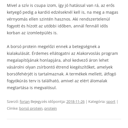
Mivel a szív is csupa izom, így jó hatással van rá, az erős
ketyegő pedig a kardió edzéseknél kell is, na meg a magas
vérnyomás ellen szintén hasznos. Aki rendszertelenül
fogyott és hízott az utóbbi időben, annál fennáll idős
korban az izomleépülés is.
A borsó protein megelőzi ennek a betegségnek a
kialakulását. Érdemes ellátogatni az Alakorvoslás program
megalapítójának honlapjára, ahol kedvező áron lehet
vásárolni olyan zsírbontó étrend kiegészítőket, amelyek
borsófehérjét is tartalmaznak. A termékek mellett, átfogó
fogyókúrás terv is található, amivel az elért álomalak
megtartása is megvalósul.
Szerző:
forian
Bejegyzés időpontja:
2018-11-26
| Kategória:
sport
|
Címke:
borsó protein
,
protein