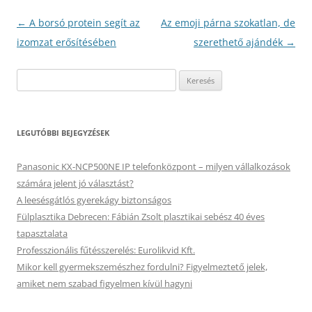
Bejegyzés
←
A borsó protein segít az
Az emoji párna szokatlan, de
navigáció
izomzat erősítésében
szerethető ajándék
→
Keresés:
LEGUTÓBBI BEJEGYZÉSEK
Panasonic KX-NCP500NE IP telefonközpont – milyen vállalkozások
számára jelent jó választást?
A leesésgátlós gyerekágy biztonságos
Fülplasztika Debrecen: Fábián Zsolt plasztikai sebész 40 éves
tapasztalata
Professzionális fűtésszerelés: Eurolikvid Kft.
Mikor kell gyermekszemészhez fordulni? Figyelmeztető jelek,
amiket nem szabad figyelmen kívül hagyni