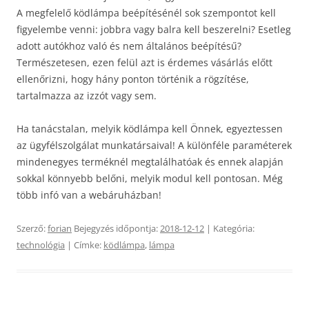
A megfelelő ködlámpa beépítésénél sok szempontot kell
figyelembe venni: jobbra vagy balra kell beszerelni? Esetleg
adott autókhoz való és nem általános beépítésű?
Természetesen, ezen felül azt is érdemes vásárlás előtt
ellenőrizni, hogy hány ponton történik a rögzítése,
tartalmazza az izzót vagy sem.
Ha tanácstalan, melyik ködlámpa kell Önnek, egyeztessen
az ügyfélszolgálat munkatársaival! A különféle paraméterek
mindenegyes terméknél megtalálhatóak és ennek alapján
sokkal könnyebb belőni, melyik modul kell pontosan. Még
több infó van a webáruházban!
Szerző:
forian
Bejegyzés időpontja:
2018-12-12
| Kategória:
technológia
| Címke:
ködlámpa
,
lámpa