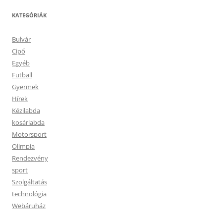
KATEGÓRIÁK
Bulvár
Cipő
Egyéb
Futball
Gyermek
Hírek
Kézilabda
kosárlabda
Motorsport
Olimpia
Rendezvény
sport
Szolgáltatás
technológia
Webáruház