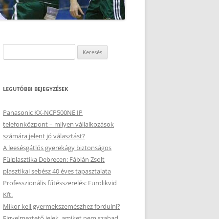
Keresés:
LEGUTÓBBI BEJEGYZÉSEK
Panasonic KX-NCP500NE IP
telefonközpont – milyen vállalkozások
számára jelent jó választást?
A leesésgátlós gyerekágy biztonságos
Fülplasztika Debrecen: Fábián Zsolt
plasztikai sebész 40 éves tapasztalata
Professzionális fűtésszerelés: Eurolikvid
Kft.
Mikor kell gyermekszemészhez fordulni?
Figyelmeztető jelek, amiket nem szabad