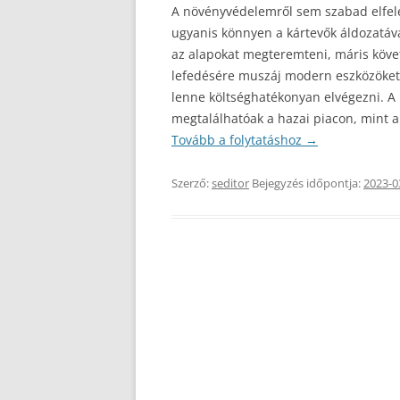
A növényvédelemről sem szabad elfel
ugyanis könnyen a kártevők áldozatává 
az alapokat megteremteni, máris köve
lefedésére muszáj modern eszközöket 
lenne költséghatékonyan elvégezni. A
megtalálhatóak a hazai piacon, mint 
Tovább a folytatáshoz
→
Szerző:
seditor
Bejegyzés időpontja:
2023-0