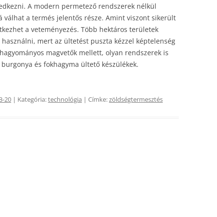
edkezni. A modern permetező rendszerek nélkül
válhat a termés jelentős része. Amint viszont sikerült
tkezhet a veteményezés. Több hektáros területek
használni, mert az ültetést puszta kézzel képtelenség
 hagyományos magvetők mellett, olyan rendszerek is
a burgonya és fokhagyma ültető készülékek.
3-20
| Kategória:
technológia
| Címke:
zöldségtermesztés