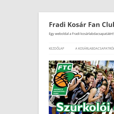
Kilépés
a
tartalomba
Fradi Kosár Fan Clu
Egy weboldal a Fradi kosárlabdacsapatáért!
KEZDŐLAP
A KOSÁRLABDACSAPATRÓ