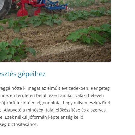
sztés gépeihez
ággá nőtte ki magát az elmúlt évtizedekben. Rengeteg
tni ezen területen belül, ezért amikor valaki beleveti
áj körültekintően elgondolnia, hogy milyen eszközöket
 Alapvető a minőségi talaj előkészítése és a szerves,
kre. Ezek nélkül jóformán képtelenség kellő
ég biztosításához.