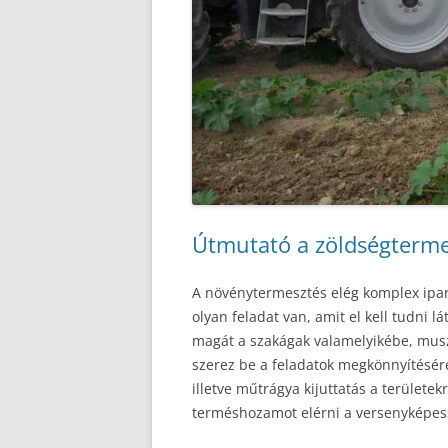
Útmutató a zöldségterme
A növénytermesztés elég komplex ipar
olyan feladat van, amit el kell tudni lá
magát a szakágak valamelyikébe, musz
szerez be a feladatok megkönnyítésére.
illetve műtrágya kijuttatás a területe
terméshozamot elérni a versenyképess