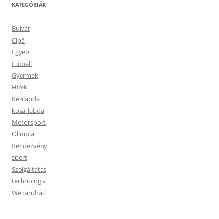
KATEGÓRIÁK
Bulvár
Cipő
Egyéb
Futball
Gyermek
Hírek
Kézilabda
kosárlabda
Motorsport
Olimpia
Rendezvény
sport
Szolgáltatás
technológia
Webáruház