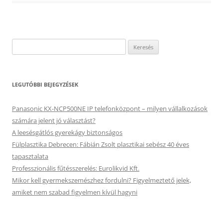
Keresés:
LEGUTÓBBI BEJEGYZÉSEK
Panasonic KX-NCP500NE IP telefonközpont – milyen vállalkozások
számára jelent jó választást?
A leesésgátlós gyerekágy biztonságos
Fülplasztika Debrecen: Fábián Zsolt plasztikai sebész 40 éves
tapasztalata
Professzionális fűtésszerelés: Eurolikvid Kft.
Mikor kell gyermekszemészhez fordulni? Figyelmeztető jelek,
amiket nem szabad figyelmen kívül hagyni