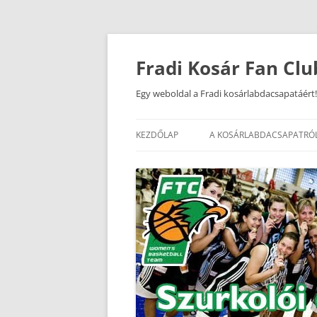
Kilépés
a
tartalomba
Fradi Kosár Fan Clu
Egy weboldal a Fradi kosárlabdacsapatáért!
KEZDŐLAP
A KOSÁRLABDACSAPATRÓ