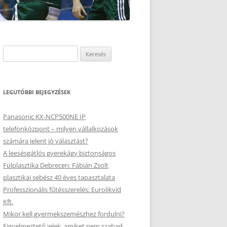
Keresés:
LEGUTÓBBI BEJEGYZÉSEK
Panasonic KX-NCP500NE IP
telefonközpont – milyen vállalkozások
számára jelent jó választást?
A leesésgátlós gyerekágy biztonságos
Fülplasztika Debrecen: Fábián Zsolt
plasztikai sebész 40 éves tapasztalata
Professzionális fűtésszerelés: Eurolikvid
Kft.
Mikor kell gyermekszemészhez fordulni?
Figyelmeztető jelek, amiket nem szabad