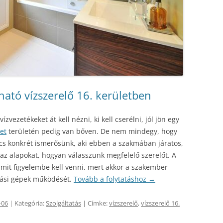
ató vízszerelő 16. kerületben
ízvezetékeket át kell nézni, ki kell cserélni, jól jön egy
et
területén pedig van bőven. De nem mindegy, hogy
cs konkrét ismerősünk, aki ebben a szakmában járatos,
z alapokat, hogyan válasszunk megfelelő szerelőt. A
amit figyelembe kell venni, mert akkor a szakember
rtási gépek működését.
Tovább a folytatáshoz
→
-06
| Kategória:
Szolgáltatás
| Címke:
vízszerelő
,
vízszerelő 16.