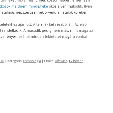
ú terméket forgalmaz. Ennek köszönhetően, érdemes a
szközök majdnem mindegyike
okos elven működik. Ilyen
i hatalmas népszerűségnek örvend a fiatalok körében.
seletekhez ajánlott. A termék két részből áll. Az első
ttel rendelkezik. A második pedig nem más, mint maga az
intve fényes, ezáltal minden tekintetet magára vonhat.
-16
| Kategória:
technológia
| Címke:
Alfawise
,
TV box ár