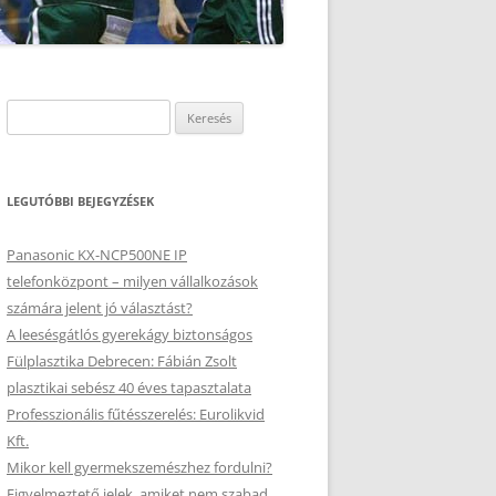
Keresés:
LEGUTÓBBI BEJEGYZÉSEK
Panasonic KX-NCP500NE IP
telefonközpont – milyen vállalkozások
számára jelent jó választást?
A leesésgátlós gyerekágy biztonságos
Fülplasztika Debrecen: Fábián Zsolt
plasztikai sebész 40 éves tapasztalata
Professzionális fűtésszerelés: Eurolikvid
Kft.
Mikor kell gyermekszemészhez fordulni?
Figyelmeztető jelek, amiket nem szabad