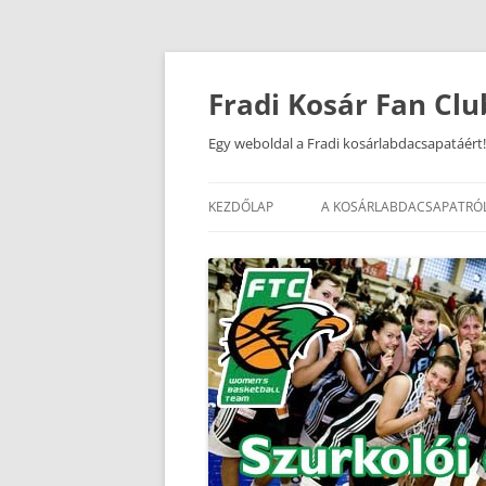
Kilépés
a
tartalomba
Fradi Kosár Fan Clu
Egy weboldal a Fradi kosárlabdacsapatáért!
KEZDŐLAP
A KOSÁRLABDACSAPATRÓ