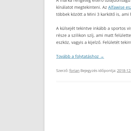
A márka rengeteg eltérő tulajdonság
kínálatot megtekinteni. Az
Alfawise e
többek között a Mini 3 karkötő is, am
A külsejét tekintve inkább a sportos vi
része a szilikon szíj, ami matt felüle
eszköz, vagyis a kijelző. Felületét tek
Tovább a folytatáshoz
→
Szerző:
forian
Bejegyzés időpontja:
2018-12