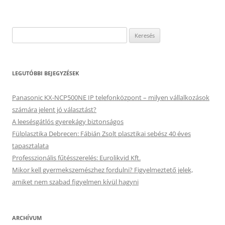
Keresés:
LEGUTÓBBI BEJEGYZÉSEK
Panasonic KX-NCP500NE IP telefonközpont – milyen vállalkozások
számára jelent jó választást?
A leesésgátlós gyerekágy biztonságos
Fülplasztika Debrecen: Fábián Zsolt plasztikai sebész 40 éves
tapasztalata
Professzionális fűtésszerelés: Eurolikvid Kft.
Mikor kell gyermekszemészhez fordulni? Figyelmeztető jelek,
amiket nem szabad figyelmen kívül hagyni
ARCHÍVUM