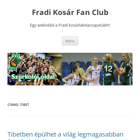
Kilépés
a
Fradi Kosár Fan Club
tartalomba
Egy weboldal a Fradi kosárlabdacsapatáért!
Menü
CÍMKE:
TIBET
Tibetben épülhet a világ legmagasabban