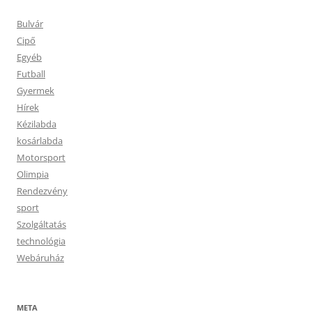
Bulvár
Cipő
Egyéb
Futball
Gyermek
Hírek
Kézilabda
kosárlabda
Motorsport
Olimpia
Rendezvény
sport
Szolgáltatás
technológia
Webáruház
META