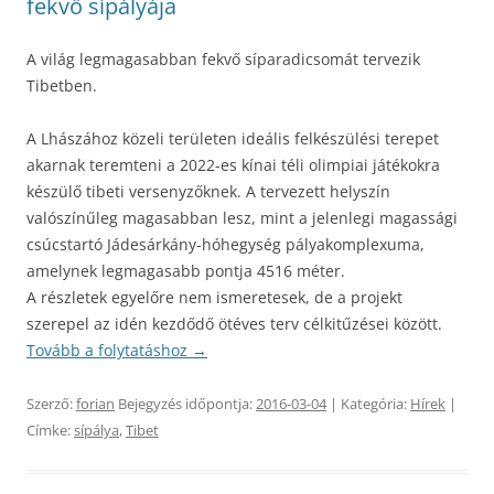
fekvő sípályája
A világ legmagasabban fekvő síparadicsomát tervezik
Tibetben.
A Lhászához közeli területen ideális felkészülési terepet
akarnak teremteni a 2022-es kínai téli olimpiai játékokra
készülő tibeti versenyzőknek. A tervezett helyszín
valószínűleg magasabban lesz, mint a jelenlegi magassági
csúcstartó Jádesárkány-hóhegység pályakomplexuma,
amelynek legmagasabb pontja 4516 méter.
A részletek egyelőre nem ismeretesek, de a projekt
szerepel az idén kezdődő ötéves terv célkitűzései között.
Tovább a folytatáshoz
→
Szerző:
forian
Bejegyzés időpontja:
2016-03-04
| Kategória:
Hírek
|
Címke:
sípálya
,
Tibet