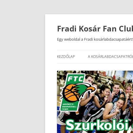
Kilépés
a
tartalomba
Fradi Kosár Fan Clu
Egy weboldal a Fradi kosárlabdacsapatáért!
KEZDŐLAP
A KOSÁRLABDACSAPATRÓ