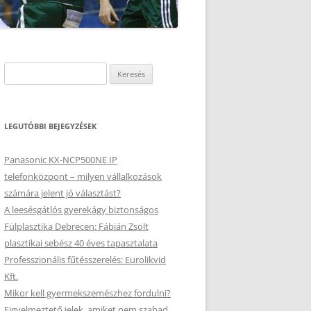
Keresés:
LEGUTÓBBI BEJEGYZÉSEK
Panasonic KX-NCP500NE IP
telefonközpont – milyen vállalkozások
számára jelent jó választást?
A leesésgátlós gyerekágy biztonságos
Fülplasztika Debrecen: Fábián Zsolt
plasztikai sebész 40 éves tapasztalata
Professzionális fűtésszerelés: Eurolikvid
Kft.
Mikor kell gyermekszemészhez fordulni?
Figyelmeztető jelek, amiket nem szabad