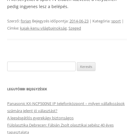
pedig ingyenes lesz a belépés.
Szerző:
forian
Bejegyzés időpontja:
2014-06-23
| Kategória:
sport
|
Címke:
kajak-kenu világbajnokság
,
Szeged
Keresés:
LEGUTÓBBI BEJEGYZÉSEK
Panasonic KX-NCP500NE IP telefonközpont – milyen vállalkozások
számára jelent jó választást?
A leesésgátlós gyerekágy biztonságos
Fülplasztika Debrecen: Fábián Zsolt plasztikai sebész 40 éves
tapasztalata