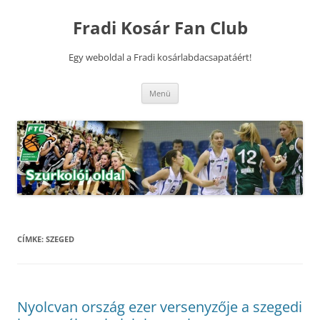
Kilépés
a
Fradi Kosár Fan Club
tartalomba
Egy weboldal a Fradi kosárlabdacsapatáért!
Menü
CÍMKE:
SZEGED
Nyolcvan ország ezer versenyzője a szegedi