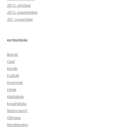
2013. október
2013. szeptember
201. november
KATEGÓRIÁK
Bulvár
Cipő
Egyéb
Futball
Gyermek
Hírek
Kézilabda
kosárlabda
Motorsport
Olimpia
Rendezvény