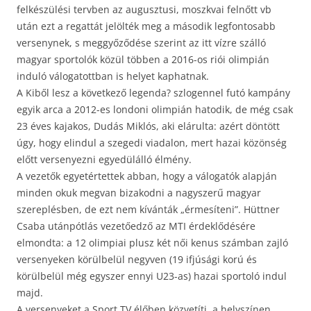
felkészülési tervben az augusztusi, moszkvai felnőtt vb
után ezt a regattát jelölték meg a második legfontosabb
versenynek, s meggyőződése szerint az itt vízre szálló
magyar sportolók közül többen a 2016-os riói olimpián
induló válogatottban is helyet kaphatnak.
A Kiből lesz a következő legenda? szlogennel futó kampány
egyik arca a 2012-es londoni olimpián hatodik, de még csak
23 éves kajakos, Dudás Miklós, aki elárulta: azért döntött
úgy, hogy elindul a szegedi viadalon, mert hazai közönség
előtt versenyezni egyedülálló élmény.
A vezetők egyetértettek abban, hogy a válogatók alapján
minden okuk megvan bizakodni a nagyszerű magyar
szereplésben, de ezt nem kívánták „érmesíteni”. Hüttner
Csaba utánpótlás vezetőedző az MTI érdeklődésére
elmondta: a 12 olimpiai plusz két női kenus számban zajló
versenyeken körülbelül negyven (19 ifjúsági korú és
körülbelül még egyszer ennyi U23-as) hazai sportoló indul
majd.
A versenyeket a Sport TV élőben közvetíti, a helyszínen