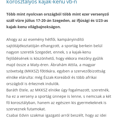
korosztályos kajak-kenu vb-n
Több mint nyolcvan országból több mint ezer versenyző
száll vízre július 17-20-án Szegeden, az ifjúsági és U23-as
kajak-kenu világbajnokságon.
Ahogy az az esemény hétfői, kampányindító
sajtótájékoztatóján elhangzott, a sportág berkein belül
nagyon szeretik Szegedet, ennek, s a kajak-kenu
fejlődésének is köszönhető, hogy ekkora mezőny gyűlik
majd össze a Maty-éren. Ábrahám Attila, a magyar
szövetség (MKKSZ) főtitkára, egyben a szervezőbizottság
elnöke elárulta: még Észak-Koreából és több afrikai
országból is érkeznek indulók.
Baráth Etele, az MKKSZ elnöke úgy fogalmazott, szeretnék,
ha ez a verseny a sportág ünnepe is lenne, s nemcsak a két
fő korosztályban, hanem az egészen kis gyermekeknek is
szerveznek futamokat.
Csabai Edvin szakmai igazgató arról beszélt, hogy az idei