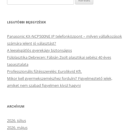
LEGUTÓBBI BEJEGYZÉSEK
Panasonic KX-NCP500NE IP telefonközpont – milyen vállalkozások
számára jelent jó választást?
A leesésgátlós gyerekágy biztonságos
Fülplasztika Debrecen: Fábián Zsolt plasztikai sebész 40 éves
tapasztalata
Professzionális fűtésszerelés: Eurolikvid Kft.
Mikor kell gyermekszemészhez fordulni? Figyelmeztető jelek,
amiket nem szabad figyelmen kívül hagyni
ARCHÍVUM
2026. július
2026. május