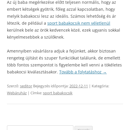
Az új baba megérkezése előtt teljesen normális, hogy az
embert kétségek gyötrik, főleg azzal kapcsolatban, hogy
melyik babakocsi lesz az ideális. Számos lehetőség és ár
létezik, de például a
sport babakocsik nem véletlenül
kerülnek bele az örök kedvencek közé, ezek ugyanis sokkal
kényelmesebbek a szülőknek.
Amennyiben vásárlásra adjuk a fejünket, akkor biztosan
rengeteg újítást és szuper funkciókat találunk, de emellett
több fontos szempontot is figyelembe kell venni a tökéletes
babakocsi kiválasztásakor.
Tovább a folytatáshoz
→
Szerző:
seditor
Bejegyzés időpontja:
2022-12-11
| Kategória:
Webáruház
| Címke:
sport babakocsik
Keresés: