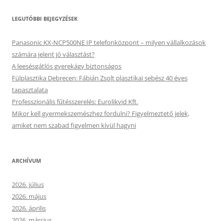
LEGUTÓBBI BEJEGYZÉSEK
Panasonic KX-NCP500NE IP telefonközpont – milyen vállalkozások
számára jelent jó választást?
A leesésgátlós gyerekágy biztonságos
Fülplasztika Debrecen: Fábián Zsolt plasztikai sebész 40 éves
tapasztalata
Professzionális fűtésszerelés: Eurolikvid Kft.
Mikor kell gyermekszemészhez fordulni? Figyelmeztető jelek,
amiket nem szabad figyelmen kívül hagyni
ARCHÍVUM
2026. július
2026. május
2026. április
2026. március