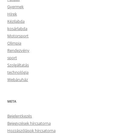
Gyermek
Hírek
Kézilabda
kosárlabda
Motorsport
Olimpia
Rendezvény
sport
Szolgáltatás
technológia
Webáruház
META
Bejelentkezés
Bejegyzések hírcsatorna
Hozzászólások hírcsatorna