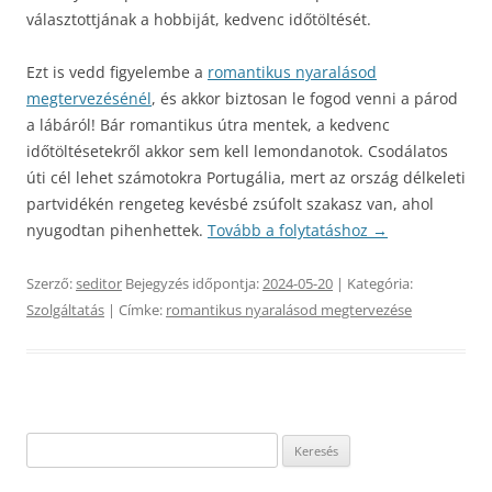
választottjának a hobbiját, kedvenc időtöltését.
Ezt is vedd figyelembe a
romantikus nyaralásod
megtervezésénél
, és akkor biztosan le fogod venni a párod
a lábáról! Bár romantikus útra mentek, a kedvenc
időtöltésetekről akkor sem kell lemondanotok. Csodálatos
úti cél lehet számotokra Portugália, mert az ország délkeleti
partvidékén rengeteg kevésbé zsúfolt szakasz van, ahol
nyugodtan pihenhettek.
Tovább a folytatáshoz
→
Szerző:
seditor
Bejegyzés időpontja:
2024-05-20
| Kategória:
Szolgáltatás
| Címke:
romantikus nyaralásod megtervezése
Keresés: