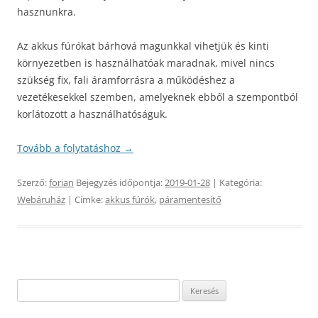
hasznunkra.
Az akkus fúrókat bárhová magunkkal vihetjük és kinti
környezetben is használhatóak maradnak, mivel nincs
szükség fix, fali áramforrásra a működéshez a
vezetékesekkel szemben, amelyeknek ebből a szempontból
korlátozott a használhatóságuk.
Tovább a folytatáshoz
→
Szerző:
forian
Bejegyzés időpontja:
2019-01-28
| Kategória:
Webáruház
| Címke:
akkus fúrók
,
páramentesítő
Keresés: