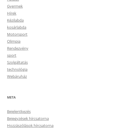
Gyermek
Hírek
Kézilabda
kosárlabda
Motorsport
Olimpia
Rendezvény
sport
Szolgáltatás
technológia
Webáruház
META
Bejelentkezés
Bejegyzések hírcsatorna
Hozzászólások hírcsatorna