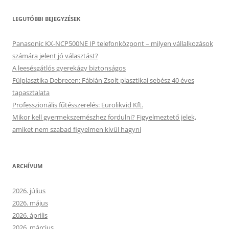
LEGUTÓBBI BEJEGYZÉSEK
Panasonic KX-NCP500NE IP telefonközpont – milyen vállalkozások
számára jelent jó választást?
A leesésgátlós gyerekágy biztonságos
Fülplasztika Debrecen: Fábián Zsolt plasztikai sebész 40 éves
tapasztalata
Professzionális fűtésszerelés: Eurolikvid Kft.
Mikor kell gyermekszemészhez fordulni? Figyelmeztető jelek,
amiket nem szabad figyelmen kívül hagyni
ARCHÍVUM
2026. július
2026. május
2026. április
2026. március