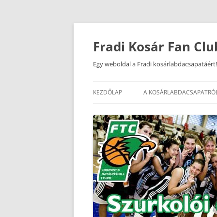
Kilépés
a
tartalomba
Fradi Kosár Fan Clu
Egy weboldal a Fradi kosárlabdacsapatáért!
KEZDŐLAP
A KOSÁRLABDACSAPATRÓ