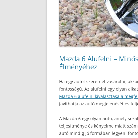
Mazda 6 Alufelni – Minős
Élményéhez
Ha egy autót szeretnél vásárolni, akko
fontosságú. Az alufelni egy olyan alka
Mazda 6 alufelni kiválasztása a megfel
javíthatja az autó megjelenését és telj
A Mazda 6 egy olyan autó, amely sokak
teljesítménye és kényelme miatt szá
autó mindig jó formában legyen, fonto