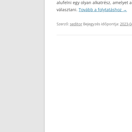
alufelni egy olyan alkatrész, amelyet
választani.
Tovább a folytatáshoz
→
Szerző:
seditor
Bejegyzés időpontja:
2023-0