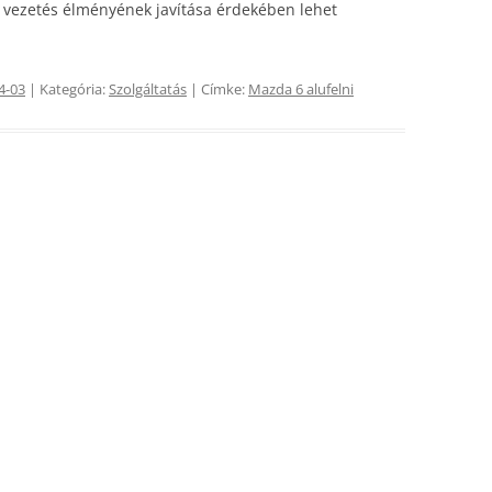
 a vezetés élményének javítása érdekében lehet
4-03
| Kategória:
Szolgáltatás
| Címke:
Mazda 6 alufelni