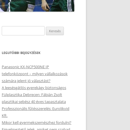
Keresés:
LEGUTÓBBI BEJEGYZÉSEK
Panasonic KX-NCP500NE IP
telefonközpont – milyen vállalkozások
számára jelent jó választást?
A leesésgátlós gyerekágy biztonságos
Fülplasztika Debrecen: Fábián Zsolt
plasztikai sebész 40 éves tapasztalata
Professzionális fűtésszerelés: Eurolikvid
Kft.
Mikor kell gyermekszemészhez fordulni?
Figyelmeztető jelek, amiket nem szabad