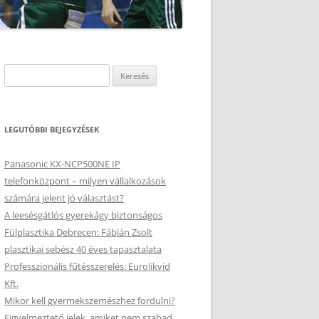
Keresés:
LEGUTÓBBI BEJEGYZÉSEK
Panasonic KX-NCP500NE IP
telefonközpont – milyen vállalkozások
számára jelent jó választást?
A leesésgátlós gyerekágy biztonságos
Fülplasztika Debrecen: Fábián Zsolt
plasztikai sebész 40 éves tapasztalata
Professzionális fűtésszerelés: Eurolikvid
Kft.
Mikor kell gyermekszemészhez fordulni?
Figyelmeztető jelek, amiket nem szabad