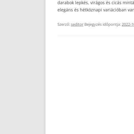
darabok lepkés, virágos és cicás mint
elegáns és hétköznapi variációban van
Szerző:
seditor
Bejegyzés időpontja:
2022-1