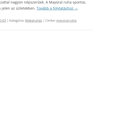
ázattal nagyon népszerűek. A Mayoral ruha sportos,
 jelen az üzletekben.
Tovább a folytatáshoz
→
0-03
| Kategória:
Webáruház
| Címke:
mayoral ruha