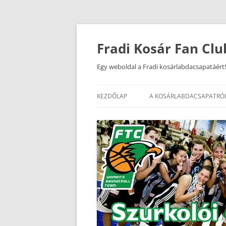
Kilépés
a
tartalomba
Fradi Kosár Fan Clu
Egy weboldal a Fradi kosárlabdacsapatáért!
KEZDŐLAP
A KOSÁRLABDACSAPATRÓ