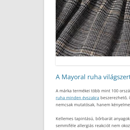
A Mayoral ruha világszer
A márka termékei több mint 100 orszá
ruha minden évszakra
beszerezhető, í
nemcsak mutatósak, hanem kényelmes
Kellemes tapintású, bőrbarát anyagok
semmiféle allergiás reakciót nem okoz.