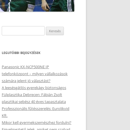
Keresés:
LEGUTÓBBI BEJEGYZÉSEK
Panasonic KX-NCP500NE IP
telefonközpont – milyen vállalkozások
számára jelent jó választást?
A leesésgátlós gyerekágy biztonságos
Fülplasztika Debrecen: Fábián Zsolt
plasztikai sebész 40 éves tapasztalata
Professzionális fűtésszerelés: Eurolikvid
Kft.
Mikor kell gyermekszemészhez fordulni?
Figyelmeztető jelek, amiket nem szabad