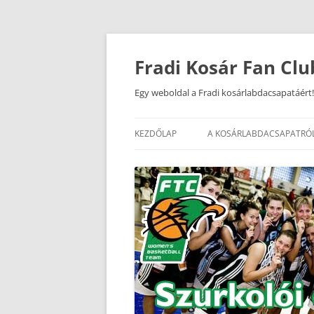
Kilépés
a
tartalomba
Fradi Kosár Fan Clu
Egy weboldal a Fradi kosárlabdacsapatáért!
KEZDŐLAP
A KOSÁRLABDACSAPATRÓ