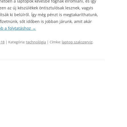
hetően a laptopok kevésbé fognak elromlani, és így
en az új készülékek öntisztulósak lesznek, vagyis
ítsák ki belülről. Így még pénzt is megtakaríthatunk,
fizetnünk, sőt időben is jobban járunk, amit akár
b a folytatáshoz
→
-18
| Kategória:
technológia
| Címke:
laptop szakszerviz
,