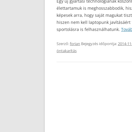
Egy új gyártási technológiának köszön
élettartamuk is meghosszabbodik, hisz
képesek arra, hogy saját magukat tiszt
hiszen nem kell laptopunk javításáért 
sportolásra is felhasználhatunk.
Továb
Szerző:
forian
Bejegyzés időpontja:
2014-11
öntakarítás