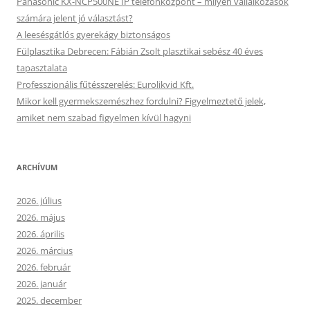
Panasonic KX-NCP500NE IP telefonközpont – milyen vállalkozások
számára jelent jó választást?
A leesésgátlós gyerekágy biztonságos
Fülplasztika Debrecen: Fábián Zsolt plasztikai sebész 40 éves
tapasztalata
Professzionális fűtésszerelés: Eurolikvid Kft.
Mikor kell gyermekszemészhez fordulni? Figyelmeztető jelek,
amiket nem szabad figyelmen kívül hagyni
ARCHÍVUM
2026. július
2026. május
2026. április
2026. március
2026. február
2026. január
2025. december