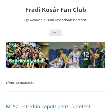
Kilépés
a
Fradi Kosár Fan Club
tartalomba
Egy weboldal a Fradi kosárlabdacsapatáért!
Menü
CÍMKE:
LABDARÚGÁS
MLSZ – Öt klub kapott pénzbüntetést