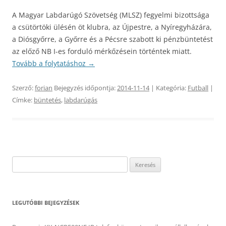
A Magyar Labdarúgó Szövetség (MLSZ) fegyelmi bizottsága
a csütörtöki ülésén öt klubra, az Újpestre, a Nyíregyházára,
a Diósgyőrre, a Győrre és a Pécsre szabott ki pénzbüntetést
az előző NB I-es forduló mérkőzésein történtek miatt.
Tovább a folytatáshoz
→
Szerző:
forian
Bejegyzés időpontja:
2014-11-14
| Kategória:
Futball
|
Címke:
büntetés
,
labdarúgás
Keresés:
LEGUTÓBBI BEJEGYZÉSEK