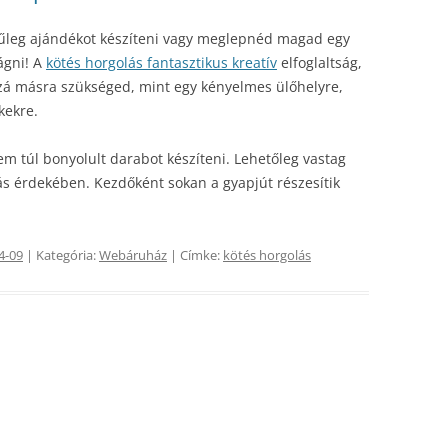
ezűleg ajándékot készíteni vagy meglepnéd magad egy
vágni! A
kötés horgolás fantasztikus kreatív
elfoglaltság,
zá másra szükséged, mint egy kényelmes ülőhelyre,
kekre.
m túl bonyolult darabot készíteni. Lehetőleg vastag
ás érdekében. Kezdőként sokan a gyapjút részesítik
4-09
| Kategória:
Webáruház
| Címke:
kötés horgolás