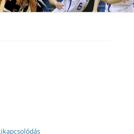
kikapcsolódás