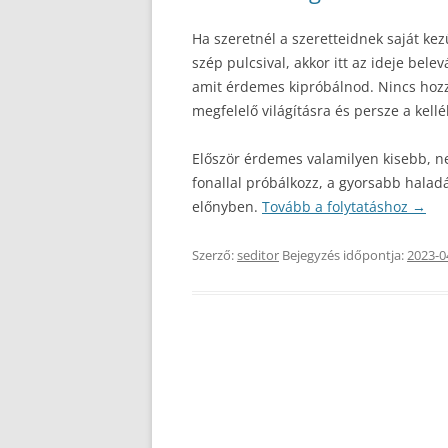
Ha szeretnél a szeretteidnek saját k
szép pulcsival, akkor itt az ideje bele
amit érdemes kipróbálnod. Nincs hoz
megfelelő világításra és persze a kellé
Először érdemes valamilyen kisebb, ne
fonallal próbálkozz, a gyorsabb halad
előnyben.
Tovább a folytatáshoz
→
Szerző:
seditor
Bejegyzés időpontja:
2023-0