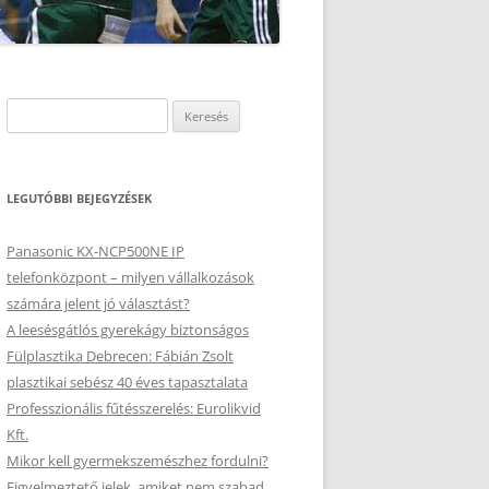
Keresés:
LEGUTÓBBI BEJEGYZÉSEK
Panasonic KX-NCP500NE IP
telefonközpont – milyen vállalkozások
számára jelent jó választást?
A leesésgátlós gyerekágy biztonságos
Fülplasztika Debrecen: Fábián Zsolt
plasztikai sebész 40 éves tapasztalata
Professzionális fűtésszerelés: Eurolikvid
Kft.
Mikor kell gyermekszemészhez fordulni?
Figyelmeztető jelek, amiket nem szabad