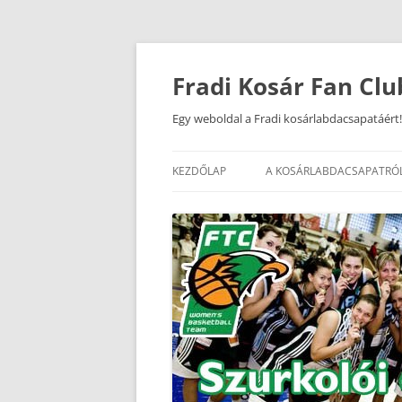
Kilépés
a
tartalomba
Fradi Kosár Fan Clu
Egy weboldal a Fradi kosárlabdacsapatáért!
KEZDŐLAP
A KOSÁRLABDACSAPATRÓ