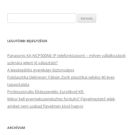
Keresés:
LEGUTÓBBI BEJEGYZÉSEK
Panasonic KX-NCP500NE IP telefonközpont – milyen vállalkozások
számára jelent jó választást?
A leesésgátlós gyerekágy biztonságos
Fülplasztika Debrecen: Fábián Zsolt plasztikai sebész 40 éves
tapasztalata
Professzionális fűtésszerelés: Eurolikvid Kft.
Mikor kell gyermekszemészhez fordulni? Figyelmeztető jelek,
amiket nem szabad figyelmen kívül hagyni
ARCHÍVUM