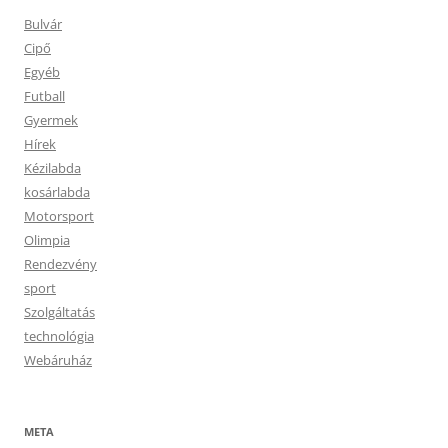
Bulvár
Cipő
Egyéb
Futball
Gyermek
Hírek
Kézilabda
kosárlabda
Motorsport
Olimpia
Rendezvény
sport
Szolgáltatás
technológia
Webáruház
META