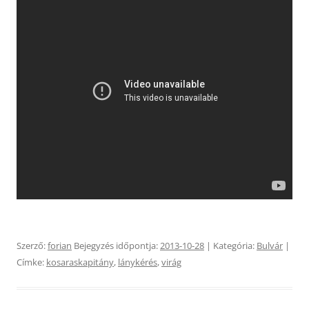
Szerző:
forian
Bejegyzés időpontja:
2013-10-28
| Kategória:
Bulvár
|
Címke:
kosaraskapitány
,
lánykérés
,
virág