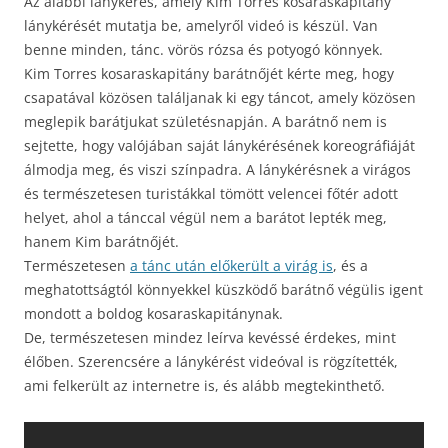
Az alábbi lánykérés, amely Kim Torres kosaraskapitány
lánykérését mutatja be, amelyről videó is készül. Van
benne minden, tánc. vörös rózsa és potyogó könnyek.
Kim Torres kosaraskapitány barátnőjét kérte meg, hogy
csapatával közösen találjanak ki egy táncot, amely közösen
meglepik barátjukat születésnapján. A barátnő nem is
sejtette, hogy valójában saját lánykérésének koreográfiáját
álmodja meg, és viszi színpadra. A lánykérésnek a virágos
és természetesen turistákkal tömött velencei főtér adott
helyet, ahol a tánccal végül nem a barátot lepték meg,
hanem Kim barátnőjét.
Természetesen
a tánc után előkerült a virág is
, és a
meghatottságtól könnyekkel küszködő barátnő végülis igent
mondott a boldog kosaraskapitánynak.
De, természetesen mindez leírva kevéssé érdekes, mint
élőben. Szerencsére a lánykérést videóval is rögzítették,
ami felkerült az internetre is, és alább megtekinthető.