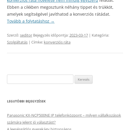
konverziós ráta növelése nem mindig egyszerű
feladat.
Ebben a cikkben megosztunk néhány tippet és trükköt,
amelyek segítségével javíthatod a konverziós rátádat.
Tovább a folytatáshoz
→
Szerző:
seditor
Bejegyzés időpontja:
2023-03-17
| Kategória:
Szolgáltatás
| Címke:
konverziós ráta
Keresés:
LEGUTÓBBI BEJEGYZÉSEK
Panasonic KX-NCP500NE IP telefonközpont – milyen vállalkozások
számára jelent jó választást?
A leesésgátlós gyerekágy biztonságos