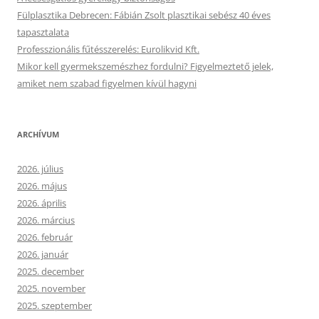
Fülplasztika Debrecen: Fábián Zsolt plasztikai sebész 40 éves
tapasztalata
Professzionális fűtésszerelés: Eurolikvid Kft.
Mikor kell gyermekszemészhez fordulni? Figyelmeztető jelek,
amiket nem szabad figyelmen kívül hagyni
ARCHÍVUM
2026. július
2026. május
2026. április
2026. március
2026. február
2026. január
2025. december
2025. november
2025. szeptember