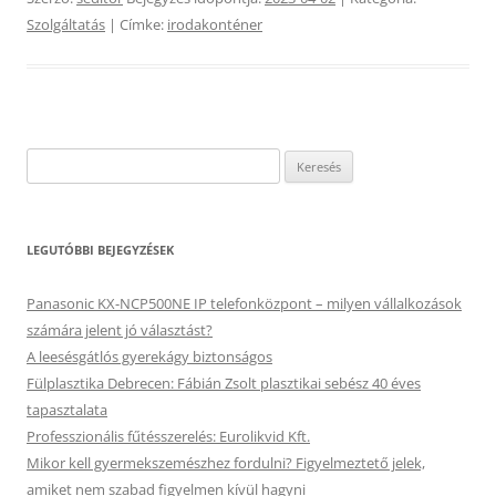
Szolgáltatás
| Címke:
irodakonténer
Keresés:
LEGUTÓBBI BEJEGYZÉSEK
Panasonic KX-NCP500NE IP telefonközpont – milyen vállalkozások
számára jelent jó választást?
A leesésgátlós gyerekágy biztonságos
Fülplasztika Debrecen: Fábián Zsolt plasztikai sebész 40 éves
tapasztalata
Professzionális fűtésszerelés: Eurolikvid Kft.
Mikor kell gyermekszemészhez fordulni? Figyelmeztető jelek,
amiket nem szabad figyelmen kívül hagyni