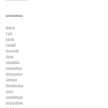
KATEGÓRIÁK
Bulvár
Cipő
Egyéb
Futball
Gyermek
Hírek
Kézilabda
kosárlabda
Motorsport
Olimpia
Rendezvény
sport
Szolgáltatás
technológia