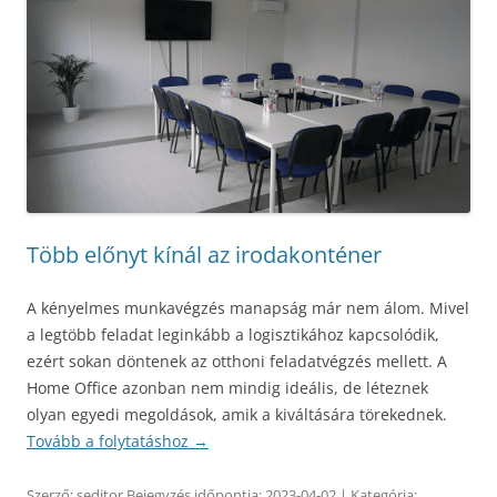
Több előnyt kínál az irodakonténer
A kényelmes munkavégzés manapság már nem álom. Mivel
a legtöbb feladat leginkább a logisztikához kapcsolódik,
ezért sokan döntenek az otthoni feladatvégzés mellett. A
Home Office azonban nem mindig ideális, de léteznek
olyan egyedi megoldások, amik a kiváltására törekednek.
Tovább a folytatáshoz
→
Szerző:
seditor
Bejegyzés időpontja:
2023-04-02
| Kategória: