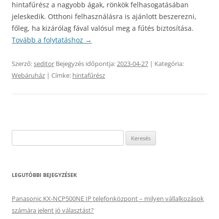
hintafűrész a nagyobb ágak, rönkök felhasogatásában
jeleskedik. Otthoni felhasználásra is ajánlott beszerezni,
főleg, ha kizárólag fával valósul meg a fűtés biztosítása.
Tovább a folytatáshoz
→
Szerző:
seditor
Bejegyzés időpontja:
2023-04-27
| Kategória:
Webáruház
| Címke:
hintafűrész
Keresés:
LEGUTÓBBI BEJEGYZÉSEK
Panasonic KX-NCP500NE IP telefonközpont – milyen vállalkozások
számára jelent jó választást?