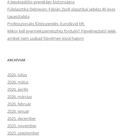
A leesésgátlós gyerekágy biztonságos
Fülplasztika Debrecen: Fábián Zsolt plasztikai sebész 40 éves
tapasztalata
Professzionális fűtésszerelés: Eurolikvid Kft.
Mikor kell gyermekszemészhez fordulni? Figyelmeztető jelek,
amiket nem szabad figyelmen kívül hagyni
ARCHÍVUM
2026. július
2026. május
2026. április
2026. március
2026. február
2026. január
2025. december
2025. november
2025. szeptember