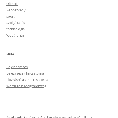
Olimpia
Rendezvény
sport
Szolgáltatás
technológia
Webáruház
META
Bejelentkezés
Bejegyzések hírcsatorna
Hozzászólások hírcsatorna
WordPress Magyarország
Adatkezelési tájékoztató
Proudly powered by WordPress