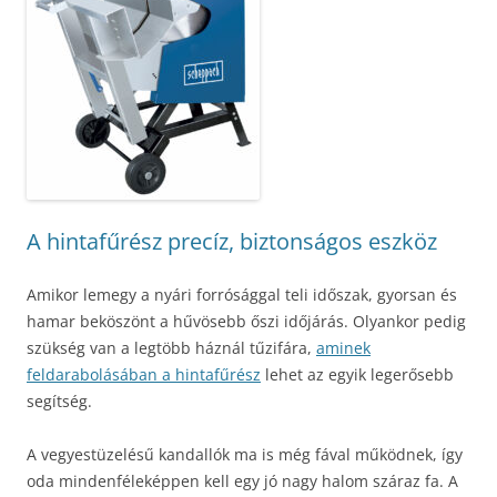
A hintafűrész precíz, biztonságos eszköz
Amikor lemegy a nyári forrósággal teli időszak, gyorsan és
hamar beköszönt a hűvösebb őszi időjárás. Olyankor pedig
szükség van a legtöbb háznál tűzifára,
aminek
feldarabolásában a hintafűrész
lehet az egyik legerősebb
segítség.
A vegyestüzelésű kandallók ma is még fával működnek, így
oda mindenféleképpen kell egy jó nagy halom száraz fa. A