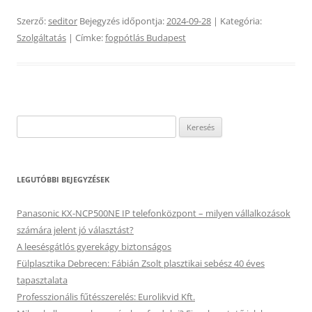
Szerző:
seditor
Bejegyzés időpontja:
2024-09-28
| Kategória:
Szolgáltatás
| Címke:
fogpótlás Budapest
Keresés:
LEGUTÓBBI BEJEGYZÉSEK
Panasonic KX-NCP500NE IP telefonközpont – milyen vállalkozások
számára jelent jó választást?
A leesésgátlós gyerekágy biztonságos
Fülplasztika Debrecen: Fábián Zsolt plasztikai sebész 40 éves
tapasztalata
Professzionális fűtésszerelés: Eurolikvid Kft.