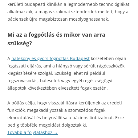
kerületi budapesti klinikán a legmodernebb technológiákat
alkalmazzák, a magas szakmai sztenderdek mellett, hogy a
páciensek újra magabiztosan mosolyoghassanak.
Mi az a fogpótlás és mikor van arra
szükség?
A
hatékony és gyors fogpótlás Budapest
körzetében olyan
fogászati eljárás, ami a hiányzó vagy sérült rágóeszközök
kiegészítésére szolgál. Szükség lehet rá például
fogszuvasodás, balesetek vagy egyéb egészségügyi
állapotok következtében elveszített fogak esetén.
A pótlás célja, hogy visszaállításra kerüljenek az eredeti
funkciók, megakadályozzák a szomszédos fogak
elmozdulását és helyreállítsa a páciens önbizalmát. Erre
pedig többféle megoldást dolgoztak ki.
Tovább a folytatáshoz
→