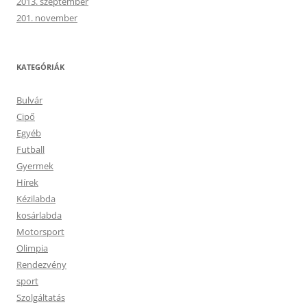
2013. szeptember
201. november
KATEGÓRIÁK
Bulvár
Cipő
Egyéb
Futball
Gyermek
Hírek
Kézilabda
kosárlabda
Motorsport
Olimpia
Rendezvény
sport
Szolgáltatás