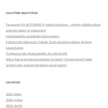
LEGUTÓBBI BEJEGYZÉSEK
Panasonic KX-NCP500NE IP telefonközpont – milyen vállalkozások
számára jelent jó választást?
A leesésgátlós gyerekágy biztonságos
Fülplasztika Debrecen: Fábián Zsolt plasztikai sebész 40 éves
tapasztalata
Professzionális fűtésszerelés: Eurolikvid Kft.
Mikor kell gyermekszemészhez fordulni? Figyelmeztető jelek,
amiket nem szabad figyelmen kívül hagyni
ARCHÍVUM
2026. július
2026. május
2026. április