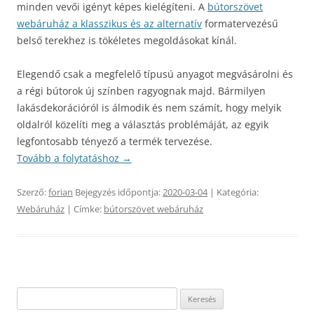
minden vevői igényt képes kielégíteni. A
bútorszövet
webáruház a klasszikus és az alternatív
formatervezésű
belső terekhez is tökéletes megoldásokat kínál.
Elegendő csak a megfelelő típusú anyagot megvásárolni és
a régi bútorok új színben ragyognak majd. Bármilyen
lakásdekorációról is álmodik és nem számít, hogy melyik
oldalról közelíti meg a választás problémáját, az egyik
legfontosabb tényező a termék tervezése.
Tovább a folytatáshoz
→
Szerző:
forian
Bejegyzés időpontja:
2020-03-04
| Kategória:
Webáruház
| Címke:
bútorszövet webáruház
Keresés: