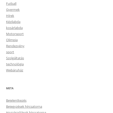
Futball
Gyermek
Hírek
Kézilabda
kosárlabda
Motorsport
Olimpia
Rendezvény
sport
Szolgáltatás
technológia
Webáruház
META
Bejelentkezés
Bejegyzések hírcsatorna
Hozzászólások hírcsatorna