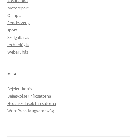
kosárlabda
Motorsport
Olimpia
Rendezvény
sport
Szolgáltatás
technológia
Webáruház
META
Bejelentkezés
Bejegyzések hírcsatorna
Hozzászólások hírcsatorna
WordPress Magyarország