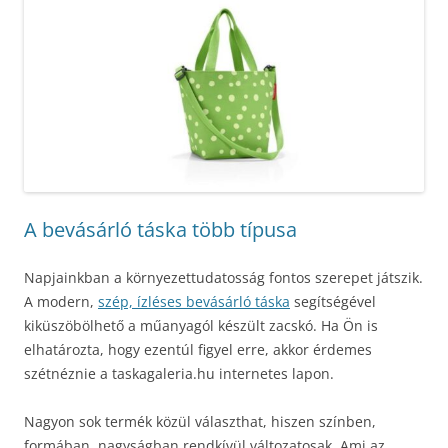
A bevásárló táska több típusa
Napjainkban a környezettudatosság fontos szerepet játszik.
A modern,
szép, ízléses bevásárló táska
segítségével
kiküszöbölhető a műanyagól készült zacskó. Ha Ön is
elhatározta, hogy ezentúl figyel erre, akkor érdemes
szétnéznie a taskagaleria.hu internetes lapon.
Nagyon sok termék közül választhat, hiszen színben,
formában, nagyságban rendkívül változatosak. Ami az