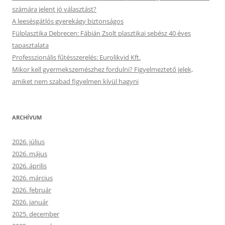
számára jelent jó választást?
A leesésgátlós gyerekágy biztonságos
Fülplasztika Debrecen: Fábián Zsolt plasztikai sebész 40 éves
tapasztalata
Professzionális fűtésszerelés: Eurolikvid Kft.
Mikor kell gyermekszemészhez fordulni? Figyelmeztető jelek,
amiket nem szabad figyelmen kívül hagyni
ARCHÍVUM
2026. július
2026. május
2026. április
2026. március
2026. február
2026. január
2025. december