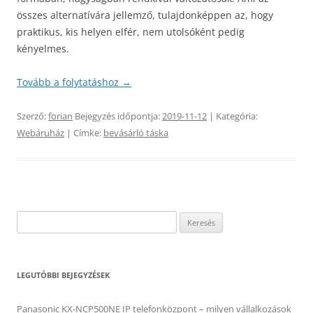
összes alternatívára jellemző, tulajdonképpen az, hogy
praktikus, kis helyen elfér, nem utolsóként pedig
kényelmes.
Tovább a folytatáshoz
→
Szerző:
forian
Bejegyzés időpontja:
2019-11-12
| Kategória:
Webáruház
| Címke:
bevásárló táska
Keresés:
LEGUTÓBBI BEJEGYZÉSEK
Panasonic KX-NCP500NE IP telefonközpont – milyen vállalkozások