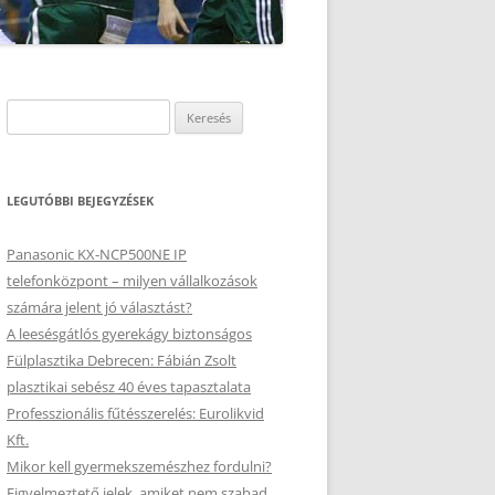
Keresés:
LEGUTÓBBI BEJEGYZÉSEK
Panasonic KX-NCP500NE IP
telefonközpont – milyen vállalkozások
számára jelent jó választást?
A leesésgátlós gyerekágy biztonságos
Fülplasztika Debrecen: Fábián Zsolt
plasztikai sebész 40 éves tapasztalata
Professzionális fűtésszerelés: Eurolikvid
Kft.
Mikor kell gyermekszemészhez fordulni?
Figyelmeztető jelek, amiket nem szabad