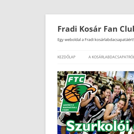
Kilépés
a
tartalomba
Fradi Kosár Fan Clu
Egy weboldal a Fradi kosárlabdacsapatáért!
KEZDŐLAP
A KOSÁRLABDACSAPATRÓ