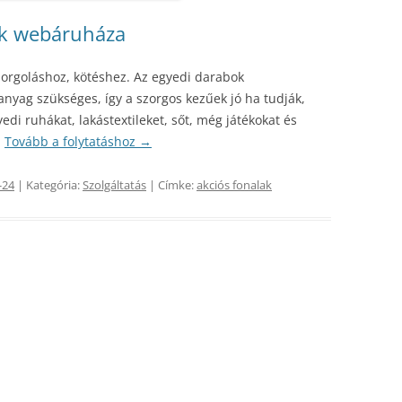
ak webáruháza
orgoláshoz, kötéshez. Az egyedi darabok
nyag szükséges, így a szorgos kezűek jó ha tudják,
yedi ruhákat, lakástextileket, sőt, még játékokat és
.
Tovább a folytatáshoz
→
-24
| Kategória:
Szolgáltatás
| Címke:
akciós fonalak