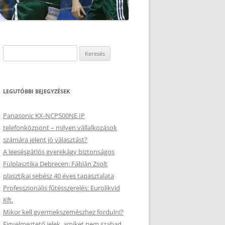
Keresés:
LEGUTÓBBI BEJEGYZÉSEK
Panasonic KX-NCP500NE IP
telefonközpont – milyen vállalkozások
számára jelent jó választást?
A leesésgátlós gyerekágy biztonságos
Fülplasztika Debrecen: Fábián Zsolt
plasztikai sebész 40 éves tapasztalata
Professzionális fűtésszerelés: Eurolikvid
Kft.
Mikor kell gyermekszemészhez fordulni?
Figyelmeztető jelek, amiket nem szabad