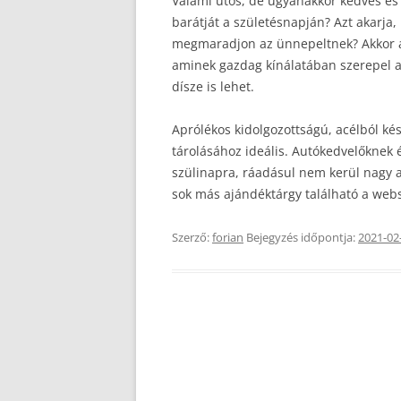
Valami ütős, de ugyanakkor kedves és
barátját a születésnapján? Azt akarja
megmaradjon az ünnepeltnek? Akkor ajá
aminek gazdag kínálatában szerepel a 
dísze is lehet.
Aprólékos kidolgozottságú, acélból ké
tárolásához ideális. Autókedvelőknek
szülinapra, ráadásul nem kerül nagy 
sok más ajándéktárgy található a we
Szerző:
forian
Bejegyzés időpontja:
2021-02