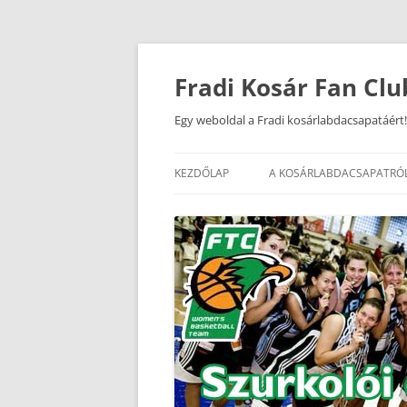
Kilépés
a
tartalomba
Fradi Kosár Fan Clu
Egy weboldal a Fradi kosárlabdacsapatáért!
KEZDŐLAP
A KOSÁRLABDACSAPATRÓ