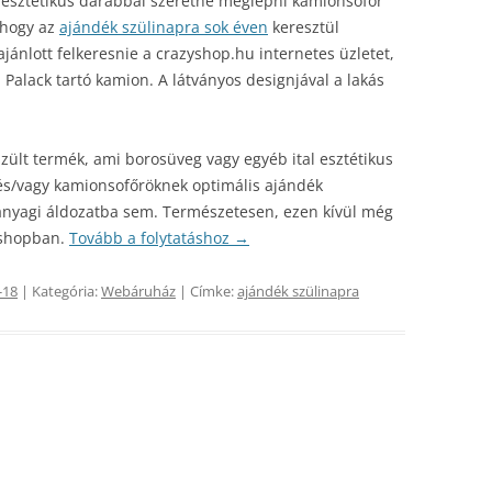
 esztétikus darabbal szeretné meglepni kamionsofőr
, hogy az
ajándék szülinapra sok éven
keresztül
nlott felkeresnie a crazyshop.hu internetes üzletet,
Palack tartó kamion. A látványos designjával a lakás
szült termék, ami borosüveg vagy egyéb ital esztétikus
 és/vagy kamionsofőröknek optimális ajándék
anyagi áldozatba sem. Természetesen, ezen kívül még
bshopban.
Tovább a folytatáshoz
→
-18
| Kategória:
Webáruház
| Címke:
ajándék szülinapra