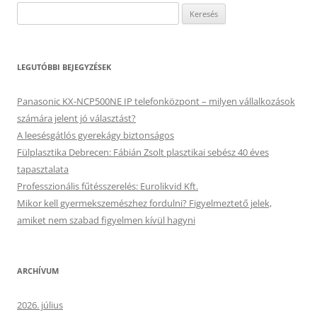
Keresés:
LEGUTÓBBI BEJEGYZÉSEK
Panasonic KX-NCP500NE IP telefonközpont – milyen vállalkozások
számára jelent jó választást?
A leesésgátlós gyerekágy biztonságos
Fülplasztika Debrecen: Fábián Zsolt plasztikai sebész 40 éves
tapasztalata
Professzionális fűtésszerelés: Eurolikvid Kft.
Mikor kell gyermekszemészhez fordulni? Figyelmeztető jelek,
amiket nem szabad figyelmen kívül hagyni
ARCHÍVUM
2026. július