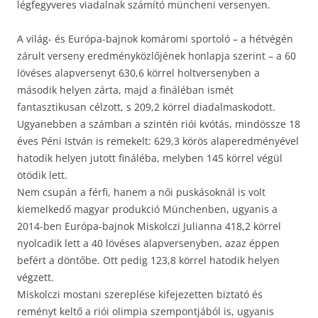
légfegyveres viadalnak számító müncheni versenyen.
A világ- és Európa-bajnok komáromi sportoló – a hétvégén
zárult verseny eredményközlőjének honlapja szerint – a 60
lövéses alapversenyt 630,6 körrel holtversenyben a
második helyen zárta, majd a fináléban ismét
fantasztikusan célzott, s 209,2 körrel diadalmaskodott.
Ugyanebben a számban a szintén riói kvótás, mindössze 18
éves Péni István is remekelt: 629,3 körös alaperedményével
hatodik helyen jutott fináléba, melyben 145 körrel végül
ötödik lett.
Nem csupán a férfi, hanem a női puskásoknál is volt
kiemelkedő magyar produkció Münchenben, ugyanis a
2014-ben Európa-bajnok Miskolczi Julianna 418,2 körrel
nyolcadik lett a 40 lövéses alapversenyben, azaz éppen
befért a döntőbe. Ott pedig 123,8 körrel hatodik helyen
végzett.
Miskolczi mostani szereplése kifejezetten biztató és
reményt keltő a riói olimpia szempontjából is, ugyanis