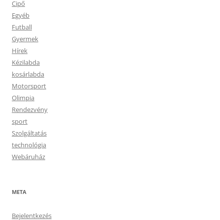
Cipő
Egyéb
Futball
Gyermek
Hírek
Kézilabda
kosárlabda
Motorsport
Olimpia
Rendezvény
sport
Szolgáltatás
technológia
Webáruház
META
Bejelentkezés