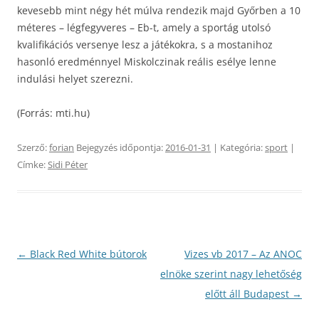
kevesebb mint négy hét múlva rendezik majd Győrben a 10
méteres – légfegyveres – Eb-t, amely a sportág utolsó
kvalifikációs versenye lesz a játékokra, s a mostanihoz
hasonló eredménnyel Miskolczinak reális esélye lenne
indulási helyet szerezni.
(Forrás: mti.hu)
Szerző:
forian
Bejegyzés időpontja:
2016-01-31
| Kategória:
sport
|
Címke:
Sidi Péter
Bejegyzés
←
Black Red White bútorok
Vizes vb 2017 – Az ANOC
navigáció
elnöke szerint nagy lehetőség
előtt áll Budapest
→