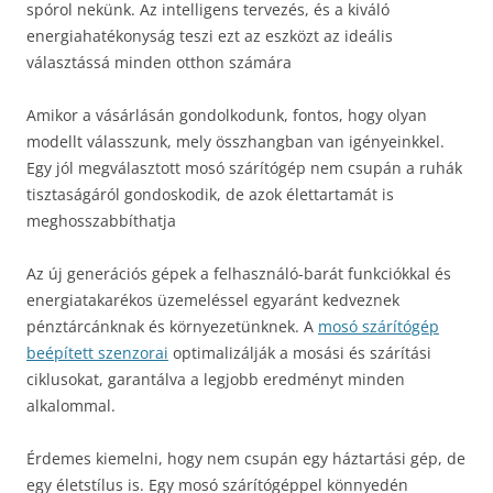
spórol nekünk. Az intelligens tervezés, és a kiváló
energiahatékonyság teszi ezt az eszközt az ideális
választássá minden otthon számára
Amikor a vásárlásán gondolkodunk, fontos, hogy olyan
modellt válasszunk, mely összhangban van igényeinkkel.
Egy jól megválasztott mosó szárítógép nem csupán a ruhák
tisztaságáról gondoskodik, de azok élettartamát is
meghosszabbíthatja
Az új generációs gépek a felhasználó-barát funkciókkal és
energiatakarékos üzemeléssel egyaránt kedveznek
pénztárcánknak és környezetünknek. A
mosó szárítógép
beépített szenzorai
optimalizálják a mosási és szárítási
ciklusokat, garantálva a legjobb eredményt minden
alkalommal.
Érdemes kiemelni, hogy nem csupán egy háztartási gép, de
egy életstílus is. Egy mosó szárítógéppel könnyedén