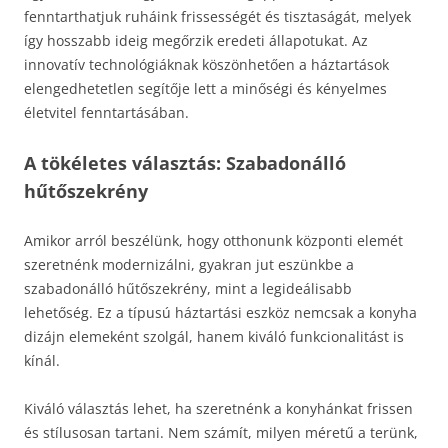
fenntarthatjuk ruháink frissességét és tisztaságát, melyek
így hosszabb ideig megőrzik eredeti állapotukat. Az
innovatív technológiáknak köszönhetően a háztartások
elengedhetetlen segítője lett a minőségi és kényelmes
életvitel fenntartásában.
A tökéletes választás: Szabadonálló
hűtőszekrény
Amikor arról beszélünk, hogy otthonunk központi elemét
szeretnénk modernizálni, gyakran jut eszünkbe a
szabadonálló hűtőszekrény, mint a legideálisabb
lehetőség. Ez a típusú háztartási eszköz nemcsak a konyha
dizájn elemeként szolgál, hanem kiváló funkcionalitást is
kínál.
Kiváló választás lehet, ha szeretnénk a konyhánkat frissen
és stílusosan tartani. Nem számít, milyen méretű a terünk,