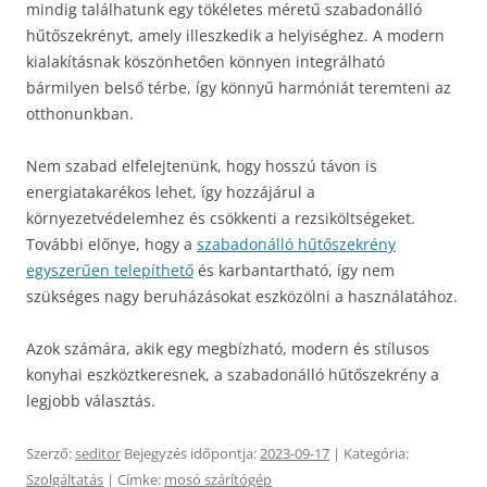
mindig találhatunk egy tökéletes méretű szabadonálló
hűtőszekrényt, amely illeszkedik a helyiséghez. A modern
kialakításnak köszönhetően könnyen integrálható
bármilyen belső térbe, így könnyű harmóniát teremteni az
otthonunkban.
Nem szabad elfelejtenünk, hogy hosszú távon is
energiatakarékos lehet, így hozzájárul a
környezetvédelemhez és csökkenti a rezsiköltségeket.
További előnye, hogy a
szabadonálló hűtőszekrény
egyszerűen telepíthető
és karbantartható, így nem
szükséges nagy beruházásokat eszközölni a használatához.
Azok számára, akik egy megbízható, modern és stílusos
konyhai eszköztkeresnek, a szabadonálló hűtőszekrény a
legjobb választás.
Szerző:
seditor
Bejegyzés időpontja:
2023-09-17
| Kategória:
Szolgáltatás
| Címke:
mosó szárítógép