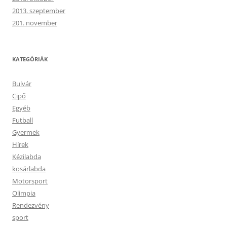
2013. szeptember
201. november
KATEGÓRIÁK
Bulvár
Cipő
Egyéb
Futball
Gyermek
Hírek
Kézilabda
kosárlabda
Motorsport
Olimpia
Rendezvény
sport