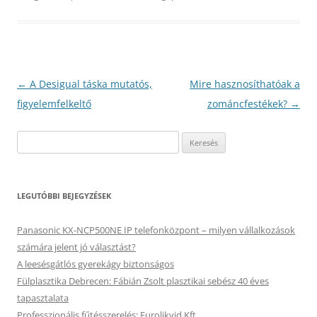
Bejegyzés
←
A Desigual táska mutatós,
Mire hasznosíthatóak a
navigáció
figyelemfelkeltő
zománcfestékek?
→
Keresés:
LEGUTÓBBI BEJEGYZÉSEK
Panasonic KX-NCP500NE IP telefonközpont – milyen vállalkozások
számára jelent jó választást?
A leesésgátlós gyerekágy biztonságos
Fülplasztika Debrecen: Fábián Zsolt plasztikai sebész 40 éves
tapasztalata
Professzionális fűtésszerelés: Eurolikvid Kft.