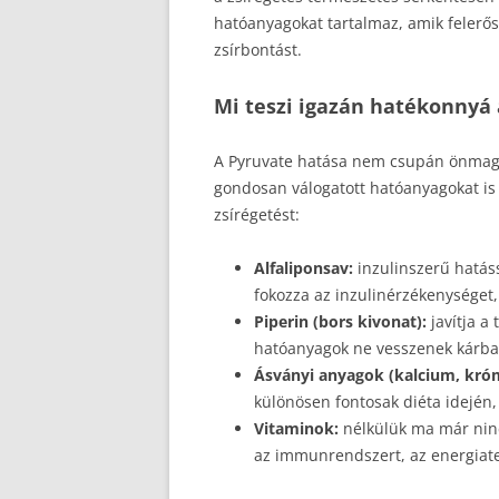
hatóanyagokat tartalmaz, amik felerős
zsírbontást.
Mi teszi igazán hatékonnyá
A Pyruvate hatása nem csupán önmagá
gondosan válogatott hatóanyagokat is
zsírégetést:
Alfaliponsav:
inzulinszerű hatássa
fokozza az inzulinérzékenységet
Piperin (bors kivonat):
javítja a 
hatóanyagok ne vesszenek kárba.
Ásványi anyagok (kalcium, kró
különösen fontosak diéta idején
Vitaminok:
nélkülük ma már ninc
az immunrendszert, az energiater