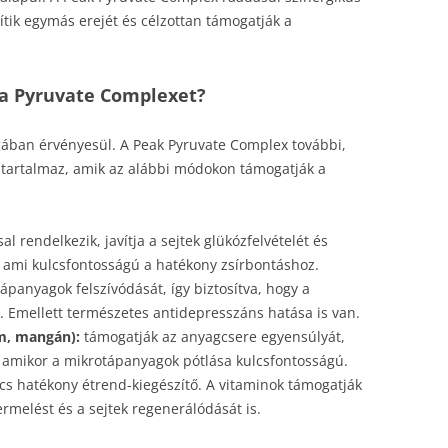
ítik egymás erejét és célzottan támogatják a
 a Pyruvate Complexet?
ban érvényesül. A Peak Pyruvate Complex további,
 tartalmaz, amik az alábbi módokon támogatják a
l rendelkezik, javítja a sejtek glükózfelvételét és
, ami kulcsfontosságú a hatékony zsírbontáshoz.
tápanyagok felszívódását, így biztosítva, hogy a
 Emellett természetes antidepresszáns hatása is van.
m, mangán):
támogatják az anyagcsere egyensúlyát,
, amikor a mikrotápanyagok pótlása kulcsfontosságú.
s hatékony étrend-kiegészítő. A vitaminok támogatják
melést és a sejtek regenerálódását is.