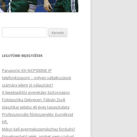
Keresés:
LEGUTÓBBI BEJEGYZÉSEK
Panasonic KX-NCP500NE IP
telefonközpont – milyen vállalkozások
számára jelent jó választást?
A leesésgátlós gyerekágy biztonságos
Fülplasztika Debrecen: Fábián Zsolt
plasztikai sebész 40 éves tapasztalata
Professzionális fűtésszerelés: Eurolikvid
Kft.
Mikor kell gyermekszemészhez fordulni?
Figyelmeztető jelek, amiket nem szabad