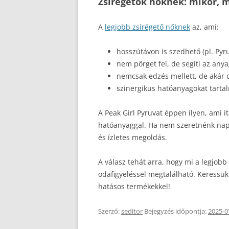
Zsírégetők nőknek: mikor, 
A
legjobb zsírégető nőknek
az, ami:
hosszútávon is szedhető (pl. Pyr
nem pörget fel, de segíti az any
nemcsak edzés mellett, de akár 
szinergikus hatóanyagokat tartal
A Peak Girl Pyruvat éppen ilyen, ami 
hatóanyaggal. Ha nem szeretnénk nap
és ízletes megoldás.
A válasz tehát arra, hogy mi a legjob
odafigyeléssel megtalálható. Keressük
hatásos termékekkel!
Szerző:
seditor
Bejegyzés időpontja:
2025-0