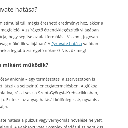
uvate hatása?
m stimulál túl, mégis érezhető eredményt hoz, akkor a
egfelelő. A zsírégető étrend-kiegészítők világában
ja, hogy segítse az alakformálást. Viszont, jogosan
anyag működik valójában? A
Pyruvate hatása
valóban
ermék a legjobb zsírégető nőknek? Nézzük meg!
és miként működik?
lősav anionja – egy természetes, a szervezetben is
t játszik a sejtszintű energiatermelésben. A glükóz
aladva, részt vesz a Szent-Györgyi–Krebs-ciklusban,
tja. Ez teszi az anyag hatását különlegessé, ugyanis a
álja.
vate hatása a pulzus vagy vérnyomás növelése helyett,
 alapul. A Peak Pyruvate Complex ráadásul szinergikus