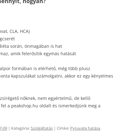
mennyit, hogyan?
uvat, CLA, HCA)
agcserét
diéta során, önmagában is hat
maz, amik felerősítik egymás hatását
italpor formában is elérhető, még több plusz
onta kapszulákat számolgatni, akkor ez egy kényelmes
b zsírégető nőknek, nem egyértelmű, de kellő
 fel a peakshop.hu oldalt és ismerkedjünk meg a
7-09
| Kategória:
Szolgáltatás
| Címke:
Pyruvate hatása