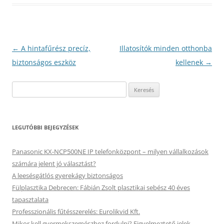
Bejegyzés
←
A hintafűrész precíz,
Illatosítók minden otthonba
navigáció
biztonságos eszköz
kellenek
→
Keresés:
LEGUTÓBBI BEJEGYZÉSEK
Panasonic KX-NCP500NE IP telefonközpont – milyen vállalkozások
számára jelent jó választást?
A leesésgátlós gyerekágy biztonságos
Fülplasztika Debrecen: Fábián Zsolt plasztikai sebész 40 éves
tapasztalata
Professzionális fűtésszerelés: Eurolikvid Kft.
Mikor kell gyermekszemészhez fordulni? Figyelmeztető jelek,