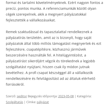
formai és tartalmi követelményeknek. Ezért nagyon fontos a
precíz, pontos munka. A referenciamunkák között olyan
cégek szerepelnek, akik a megnyert pályázatokkal
fejlesztették a vállalkozásaikat.
Remek szaktudással és tapasztalattal rendelkeznek a
pályázatírás területén, amit az is bizonyít, hogy saját
pályázatok által több milliós támogatást megnyertek és ezt
fejlesztésre, csapatépítésre, közhasznú járművek
beszerzésére használták fel. A hitelügyintézést, a
pályázatírást sikerdíjért végzik és törekednek a legjobb
szolgáltatást nyújtani, hiszen csak ily módon jutnak
bevételhez. A profi csapat készséggel áll a vállalkozók
rendelkezésére és felvilágosítást ad az általuk elérhető
forrásokról.
Szerző:
seditor
Bejegyzés időpontja:
2023-05-08
| Kategória:
Szolgáltatás
| Címke:
pályázat