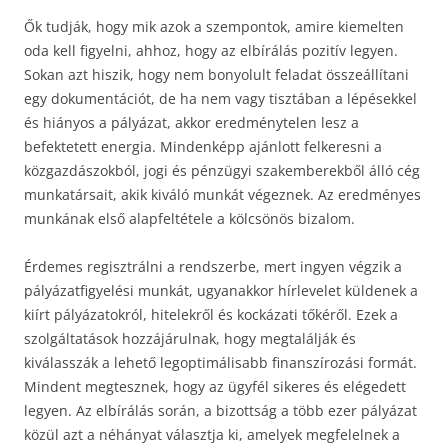
Ők tudják, hogy mik azok a szempontok, amire kiemelten
oda kell figyelni, ahhoz, hogy az elbírálás pozitív legyen.
Sokan azt hiszik, hogy nem bonyolult feladat összeállítani
egy dokumentációt, de ha nem vagy tisztában a lépésekkel
és hiányos a pályázat, akkor eredménytelen lesz a
befektetett energia. Mindenképp ajánlott felkeresni a
közgazdászokból, jogi és pénzügyi szakemberekből álló cég
munkatársait, akik kiváló munkát végeznek. Az eredményes
munkának első alapfeltétele a kölcsönös bizalom.
Érdemes regisztrálni a rendszerbe, mert ingyen végzik a
pályázatfigyelési munkát, ugyanakkor hírlevelet küldenek a
kiírt pályázatokról, hitelekről és kockázati tőkéről. Ezek a
szolgáltatások hozzájárulnak, hogy megtalálják és
kiválasszák a lehető legoptimálisabb finanszírozási formát.
Mindent megtesznek, hogy az ügyfél sikeres és elégedett
legyen. Az elbírálás során, a bizottság a több ezer pályázat
közül azt a néhányat választja ki, amelyek megfelelnek a