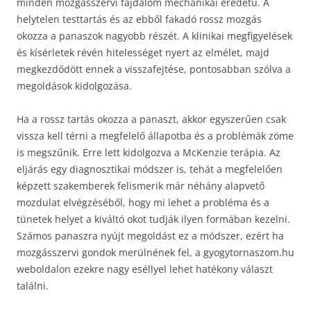
minden mozgásszervi fájdalom mechanikai eredetű. A
helytelen testtartás és az ebből fakadó rossz mozgás
okozza a panaszok nagyobb részét. A klinikai megfigyelések
és kísérletek révén hitelességet nyert az elmélet, majd
megkezdődött ennek a visszafejtése, pontosabban szólva a
megoldások kidolgozása.
Ha a rossz tartás okozza a panaszt, akkor egyszerűen csak
vissza kell térni a megfelelő állapotba és a problémák zöme
is megszűnik. Erre lett kidolgozva a McKenzie terápia. Az
eljárás egy diagnosztikai módszer is, tehát a megfelelően
képzett szakemberek felismerik már néhány alapvető
mozdulat elvégzéséből, hogy mi lehet a probléma és a
tünetek helyet a kiváltó okot tudják ilyen formában kezelni.
Számos panaszra nyújt megoldást ez a módszer, ezért ha
mozgásszervi gondok merülnének fel, a gyogytornaszom.hu
weboldalon ezekre nagy eséllyel lehet hatékony választ
találni.