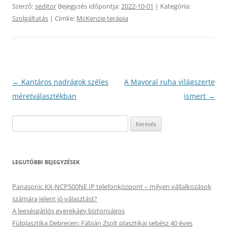
Szerző:
seditor
Bejegyzés időpontja:
2022-10-01
| Kategória:
Szolgáltatás
| Címke:
McKenzie terápia
Bejegyzés
←
Kantáros nadrágok széles
A Mayoral ruha világszerte
navigáció
méretválasztékban
ismert
→
Keresés:
LEGUTÓBBI BEJEGYZÉSEK
Panasonic KX-NCP500NE IP telefonközpont – milyen vállalkozások
számára jelent jó választást?
A leesésgátlós gyerekágy biztonságos
Fülplasztika Debrecen: Fábián Zsolt plasztikai sebész 40 éves