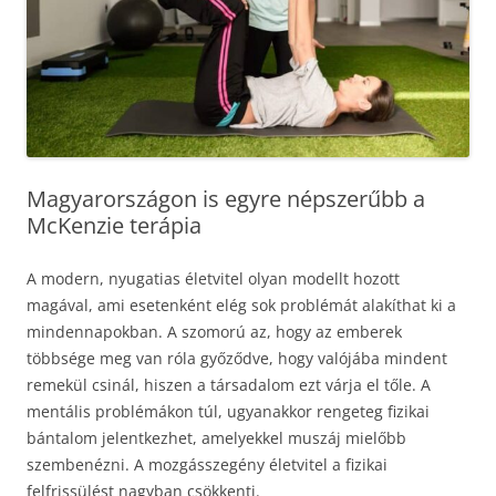
Magyarországon is egyre népszerűbb a
McKenzie terápia
A modern, nyugatias életvitel olyan modellt hozott
magával, ami esetenként elég sok problémát alakíthat ki a
mindennapokban. A szomorú az, hogy az emberek
többsége meg van róla győződve, hogy valójába mindent
remekül csinál, hiszen a társadalom ezt várja el tőle. A
mentális problémákon túl, ugyanakkor rengeteg fizikai
bántalom jelentkezhet, amelyekkel muszáj mielőbb
szembenézni. A mozgásszegény életvitel a fizikai
felfrissülést nagyban csökkenti.