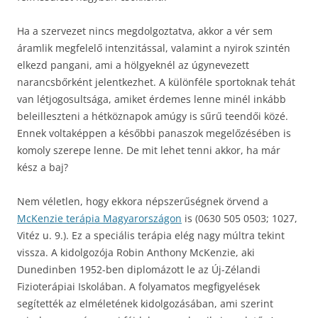
Ha a szervezet nincs megdolgoztatva, akkor a vér sem
áramlik megfelelő intenzitással, valamint a nyirok szintén
elkezd pangani, ami a hölgyeknél az úgynevezett
narancsbőrként jelentkezhet. A különféle sportoknak tehát
van létjogosultsága, amiket érdemes lenne minél inkább
beleilleszteni a hétköznapok amúgy is sűrű teendői közé.
Ennek voltaképpen a későbbi panaszok megelőzésében is
komoly szerepe lenne. De mit lehet tenni akkor, ha már
kész a baj?
Nem véletlen, hogy ekkora népszerűségnek örvend a
McKenzie terápia Magyarországon
is (0630 505 0503; 1027,
Vitéz u. 9.). Ez a speciális terápia elég nagy múltra tekint
vissza. A kidolgozója Robin Anthony McKenzie, aki
Dunedinben 1952-ben diplomázott le az Új-Zélandi
Fizioterápiai Iskolában. A folyamatos megfigyelések
segítették az elméletének kidolgozásában, ami szerint