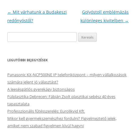
Bejegyzés
←
Mit várhatunk a Budakeszi
Golyóstoll emblémázás
navigáció
redőnyöstől?
különleges kivitelben
→
Keresés:
LEGUTÓBBI BEJEGYZÉSEK
Panasonic KX-NCP500NE IP telefonközpont – milyen vállalkozások
számára jelent jó választást?
A leesésgátlós gyerekágy biztonságos
Fülplasztika Debrecen: Fábián Zsolt plasztikai sebész 40 éves
tapasztalata
Professzionális fűtésszerelés: Eurolikvid Kft.
Mikor kell gyermekszemészhez fordulni? Figyelmeztető jelek,
amiket nem szabad figyelmen kívül hagyni