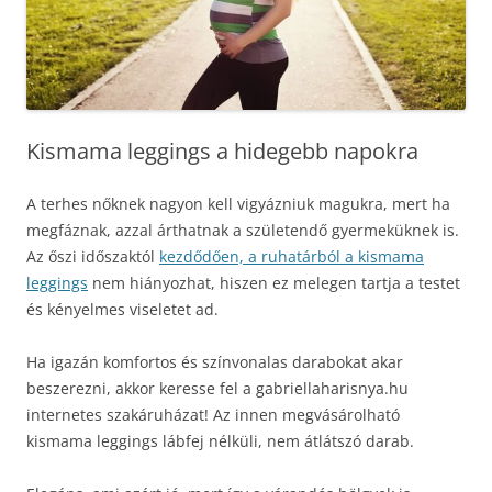
Kismama leggings a hidegebb napokra
A terhes nőknek nagyon kell vigyázniuk magukra, mert ha
megfáznak, azzal árthatnak a születendő gyermeküknek is.
Az őszi időszaktól
kezdődően, a ruhatárból a kismama
leggings
nem hiányozhat, hiszen ez melegen tartja a testet
és kényelmes viseletet ad.
Ha igazán komfortos és színvonalas darabokat akar
beszerezni, akkor keresse fel a gabriellaharisnya.hu
internetes szakáruházat! Az innen megvásárolható
kismama leggings lábfej nélküli, nem átlátszó darab.