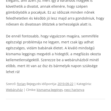
Elegáns, ami azért jó, mert így a várandós hölgyek is
követhetik a divatot, annak ellenére, hogy szépen
gömbölyödik a pocakjuk. Ez az időszak minden nőnek
feledhetetlen és később jó lesz majd arra gondolniuk, hogy
nőiesen és divatosan öltöztek a terhességük alatt is.
De ennél fontosabb, hogy vigyázzon magára, semmiféle
egészségi problémája ne legyen, mert csak így adhat
egészséges, vidám babának életet. A kiváló minőségű
kismama leggings megvédi a hidegtől, a megfázás okozta
kellemetlenségektől. Szerezze be a webáruházból minél
előbb, mert itt van az ősz és bármelyik napon szüksége
lehet rá!
Szerző:
forian
Bejegyzés időpontja:
2019-09-22
| Kategória:
Webáruház
| Címke:
kismama leggings
,
necc harisnya