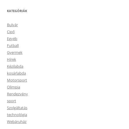
KATEGÓRIÁK
Bulvár
Cipő
Egyéb
Futball
Gyermek
Hírek
Kézilabda
kosárlabda
Motorsport
Olimpia
Rendezvény
sport
Szolgáltatás
technológia
Webáruház