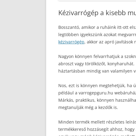
Kézivarrógép a kisebb 
Bosszantó, amikor a ruháink itt-ott e
legtöbben igyekszünk azokat megvarr
kézivarrógép
, akkor az apró javításo
Nagyon könnyen felvarrhatjuk a szokn
abroszt vagy törölközőt, konyharuhát.
háztartásban mindig van valamilyen v
Nos, ezt is könnyen megtehetjük, ha ú
például a varrogepguru.hu webáruház 
Márkás, praktikus, könnyen használha
megtanulják még a kezdők is.
Minden termék mellett részletes leírás
termékkereső hozzásegít ahhoz, hogy a