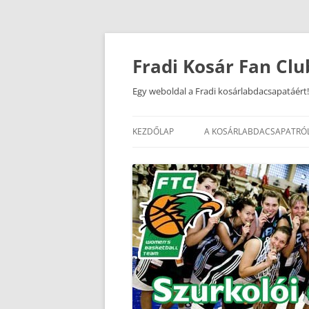
Kilépés
a
tartalomba
Fradi Kosár Fan Clu
Egy weboldal a Fradi kosárlabdacsapatáért!
KEZDŐLAP
A KOSÁRLABDACSAPATRÓ