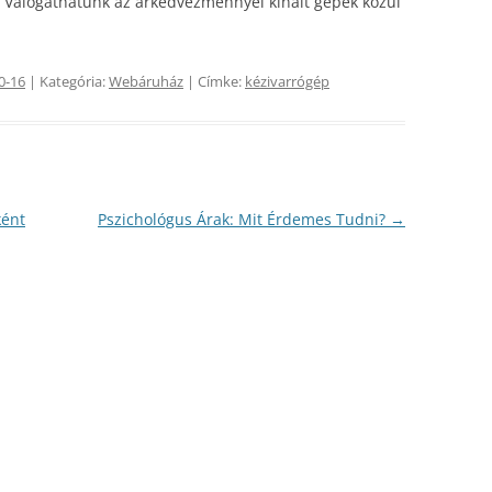
. Válogathatunk az árkedvezménnyel kínált gépek közül
0-16
| Kategória:
Webáruház
| Címke:
kézivarrógép
ként
Pszichológus Árak: Mit Érdemes Tudni?
→