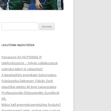
Keresés:
LEGUTÓBBI BEJEGYZÉSEK
Panasonic KX-NCP500NE IP
telefonközpont – milyen vállalkozások
számára jelent jó választást?
A leesésgátlós gyerekágy biztonságos
Fülplasztika Debrecen: Fábián Zsolt
plasztikai sebész 40 éves tapasztalata
Professzionális fűtésszerelés: Eurolikvid
Kft.
Mikor kell gyermekszemészhez fordulni?
Figyelmeztető jelek, amiket nem szabad