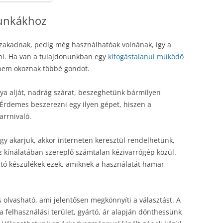
munkákhoz
lszakadnak, pedig még használhatóak volnának, így a
ni. Ha van a tulajdonunkban egy
kifogástalanul működő
k nem okoznak többé gondot.
ya alját, nadrág szárat, beszeghetünk bármilyen
 Érdemes beszerezni egy ilyen gépet, hiszen a
arrnivaló.
gy akarjuk, akkor interneten keresztül rendelhetünk,
kínálatában szereplő számtalan kézivarrógép közül.
tó készülékek ezek, amiknek a használatát hamar
 olvasható, ami jelentősen megkönnyíti a választást. A
 felhasználási terület, gyártó, ár alapján dönthessünk