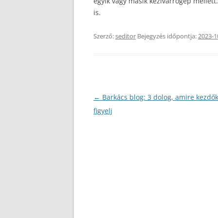
egyik vagy másik kézivarrógép mellett
is.
Szerző:
seditor
Bejegyzés időpontja:
2023-1
Bejegyzés
←
Barkács blog: 3 dolog, amire kezdő
navigáció
figyelj