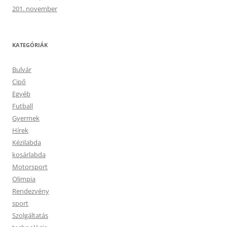
201. november
KATEGÓRIÁK
Bulvár
Cipő
Egyéb
Futball
Gyermek
Hírek
Kézilabda
kosárlabda
Motorsport
Olimpia
Rendezvény
sport
Szolgáltatás