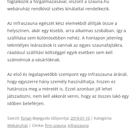
foglalkozik a forgalmazásával, viszont a szauna.hu
webáruház rendkívül széles kínálattal rendelkezik.
Az infraszauna egészét kész elemekből állítják össze a
helyszínen, akár egy kisebb, arra alkalmas szobában, így a
szállítása sem különösebben nehéz. A honlapon jelenleg
tekintélyes leárazások is vannak az egyes szaunafajtákra,
ráadásul szállítási költséggel egyik esetben sem kell
számolniuk a vásárlóknak.
Az első és legalapvetőbb szempont egy infraszauna áránál,
hogy egyszerre hány személy használhatja, hiszen ez
határozza meg a méretét is. Ezzel azonban jól lehet
játszadozni, nem kell akkorát venni, hogy az összes lakó egy
időben beleférjen.
Szerző:
forian
Bejegyzés időpontja:
2019-01-10
| Kategória:
Webáruház
| Címke:
finn szauna
,
infraszauna