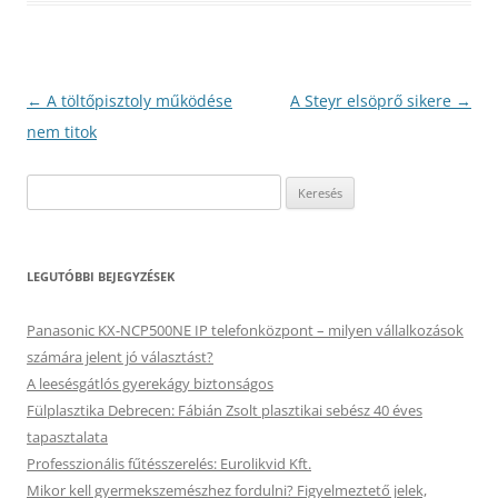
Bejegyzés
←
A töltőpisztoly működése
A Steyr elsöprő sikere
→
navigáció
nem titok
Keresés:
LEGUTÓBBI BEJEGYZÉSEK
Panasonic KX-NCP500NE IP telefonközpont – milyen vállalkozások
számára jelent jó választást?
A leesésgátlós gyerekágy biztonságos
Fülplasztika Debrecen: Fábián Zsolt plasztikai sebész 40 éves
tapasztalata
Professzionális fűtésszerelés: Eurolikvid Kft.
Mikor kell gyermekszemészhez fordulni? Figyelmeztető jelek,