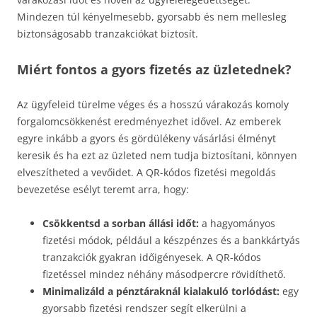
Mindezen túl kényelmesebb, gyorsabb és nem mellesleg
biztonságosabb tranzakciókat biztosít.
Miért fontos a gyors fizetés az üzletednek?
Az ügyfeleid türelme véges és a hosszú várakozás komoly
forgalomcsökkenést eredményezhet idővel. Az emberek
egyre inkább a gyors és gördülékeny vásárlási élményt
keresik és ha ezt az üzleted nem tudja biztosítani, könnyen
elveszítheted a vevőidet. A QR-kódos fizetési megoldás
bevezetése esélyt teremt arra, hogy:
Csökkentsd a sorban állási időt:
a hagyományos
fizetési módok, például a készpénzes és a bankkártyás
tranzakciók gyakran időigényesek. A QR-kódos
fizetéssel mindez néhány másodpercre rövidíthető.
Minimalizáld a pénztáraknál kialakuló torlódást:
egy
gyorsabb fizetési rendszer segít elkerülni a