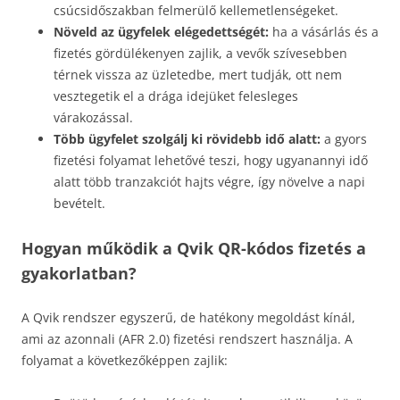
csúcsidőszakban felmerülő kellemetlenségeket.
Növeld az ügyfelek elégedettségét:
ha a vásárlás és a
fizetés gördülékenyen zajlik, a vevők szívesebben
térnek vissza az üzletedbe, mert tudják, ott nem
vesztegetik el a drága idejüket felesleges
várakozással.
Több ügyfelet szolgálj ki rövidebb idő alatt:
a gyors
fizetési folyamat lehetővé teszi, hogy ugyanannyi idő
alatt több tranzakciót hajts végre, így növelve a napi
bevételt.
Hogyan működik a Qvik QR-kódos fizetés a
gyakorlatban?
A Qvik rendszer egyszerű, de hatékony megoldást kínál,
ami az azonnali (AFR 2.0) fizetési rendszert használja. A
folyamat a következőképpen zajlik: