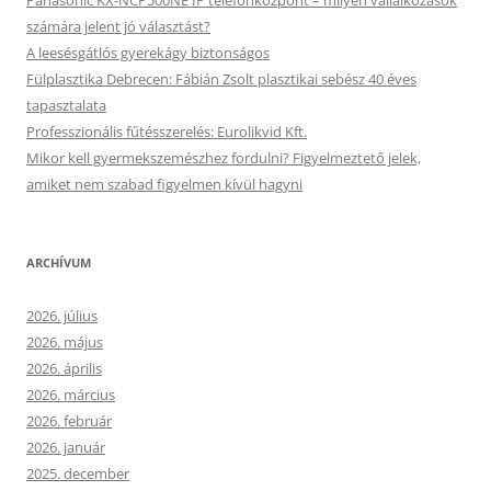
Panasonic KX-NCP500NE IP telefonközpont – milyen vállalkozások
számára jelent jó választást?
A leesésgátlós gyerekágy biztonságos
Fülplasztika Debrecen: Fábián Zsolt plasztikai sebész 40 éves
tapasztalata
Professzionális fűtésszerelés: Eurolikvid Kft.
Mikor kell gyermekszemészhez fordulni? Figyelmeztető jelek,
amiket nem szabad figyelmen kívül hagyni
ARCHÍVUM
2026. július
2026. május
2026. április
2026. március
2026. február
2026. január
2025. december