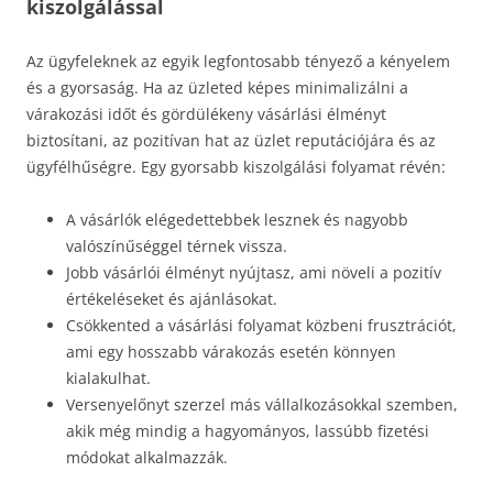
kiszolgálással
Az ügyfeleknek az egyik legfontosabb tényező a kényelem
és a gyorsaság. Ha az üzleted képes minimalizálni a
várakozási időt és gördülékeny vásárlási élményt
biztosítani, az pozitívan hat az üzlet reputációjára és az
ügyfélhűségre. Egy gyorsabb kiszolgálási folyamat révén:
A vásárlók elégedettebbek lesznek és nagyobb
valószínűséggel térnek vissza.
Jobb vásárlói élményt nyújtasz, ami növeli a pozitív
értékeléseket és ajánlásokat.
Csökkented a vásárlási folyamat közbeni frusztrációt,
ami egy hosszabb várakozás esetén könnyen
kialakulhat.
Versenyelőnyt szerzel más vállalkozásokkal szemben,
akik még mindig a hagyományos, lassúbb fizetési
módokat alkalmazzák.