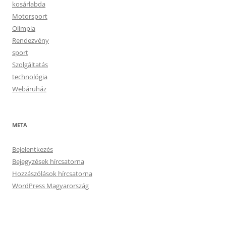
kosárlabda
Motorsport
Olimpia
Rendezvény
sport
Szolgáltatás
technológia
Webáruház
META
Bejelentkezés
Bejegyzések hírcsatorna
Hozzászólások hírcsatorna
WordPress Magyarország