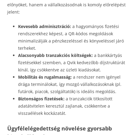
előnyöket, hanem a vállalkozásodnak is komoly előrelépést
jelent:
Kevesebb adminisztráció:
a hagyományos fizetési
rendszerekhez képest, a QR-kódos megoldások
minimalizálják a pénzkezeléssel és könyveléssel járó
terheket.
Alacsonyabb tranzakciós költségek:
a bankkártyás
fizetésekkel szemben, a Qvik kedvezőbb díjstruktúrát
kínál, így csökkentve az üzleti kiadásokat.
Mobilitás és rugalmasság:
a rendszer nem igényel
drága terminálokat, így mozgó vállalkozásoknak (pl.
futárok, piacok, szolgáltatók) is ideális megoldás.
Biztonságos fizetések:
a tranzakciók titkosított
adatátvitelen keresztül zajlanak, csökkentve a
visszaélések kockázatát.
Ügyfélelégedettség növelése gyorsabb