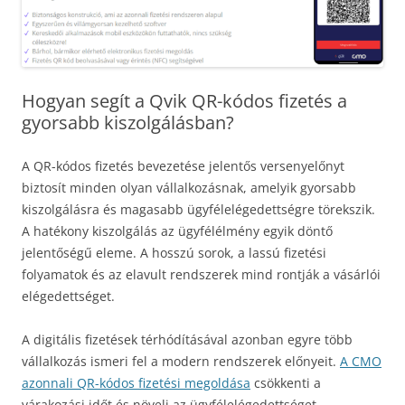
Hogyan segít a Qvik QR-kódos fizetés a
gyorsabb kiszolgálásban?
A QR-kódos fizetés bevezetése jelentős versenyelőnyt
biztosít minden olyan vállalkozásnak, amelyik gyorsabb
kiszolgálásra és magasabb ügyfélelégedettségre törekszik.
A hatékony kiszolgálás az ügyfélélmény egyik döntő
jelentőségű eleme. A hosszú sorok, a lassú fizetési
folyamatok és az elavult rendszerek mind rontják a vásárlói
elégedettséget.
A digitális fizetések térhódításával azonban egyre több
vállalkozás ismeri fel a modern rendszerek előnyeit.
A CMO
azonnali QR-kódos fizetési megoldása
csökkenti a
várakozási időt és növeli az ügyfélelégedettséget.