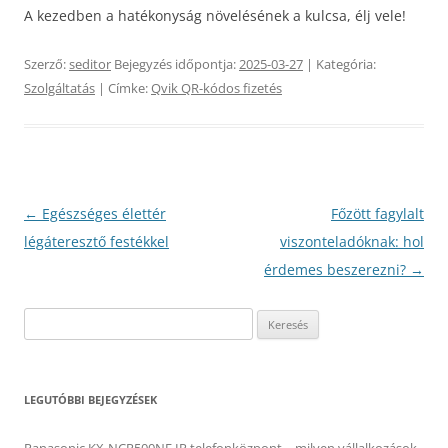
A kezedben a hatékonyság növelésének a kulcsa, élj vele!
Szerző:
seditor
Bejegyzés időpontja:
2025-03-27
| Kategória:
Szolgáltatás
| Címke:
Qvik QR-kódos fizetés
Bejegyzés
←
Egészséges élettér
Főzött fagylalt
navigáció
légáteresztő festékkel
viszonteladóknak: hol
érdemes beszerezni?
→
Keresés:
LEGUTÓBBI BEJEGYZÉSEK