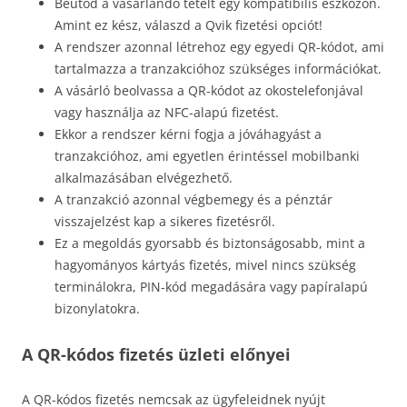
Beütöd a vásárlandó tételt egy kompatibilis eszközön.
Amint ez kész, válaszd a Qvik fizetési opciót!
A rendszer azonnal létrehoz egy egyedi QR-kódot, ami
tartalmazza a tranzakcióhoz szükséges információkat.
A vásárló beolvassa a QR-kódot az okostelefonjával
vagy használja az NFC-alapú fizetést.
Ekkor a rendszer kérni fogja a jóváhagyást a
tranzakcióhoz, ami egyetlen érintéssel mobilbanki
alkalmazásában elvégezhető.
A tranzakció azonnal végbemegy és a pénztár
visszajelzést kap a sikeres fizetésről.
Ez a megoldás gyorsabb és biztonságosabb, mint a
hagyományos kártyás fizetés, mivel nincs szükség
terminálokra, PIN-kód megadására vagy papíralapú
bizonylatokra.
A QR-kódos fizetés üzleti előnyei
A QR-kódos fizetés nemcsak az ügyfeleidnek nyújt