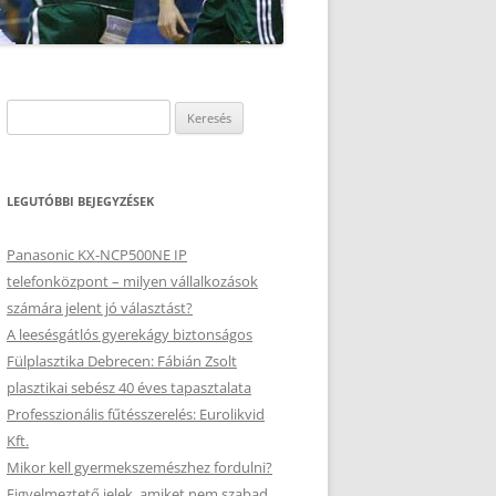
Keresés:
LEGUTÓBBI BEJEGYZÉSEK
Panasonic KX-NCP500NE IP
telefonközpont – milyen vállalkozások
számára jelent jó választást?
A leesésgátlós gyerekágy biztonságos
Fülplasztika Debrecen: Fábián Zsolt
plasztikai sebész 40 éves tapasztalata
Professzionális fűtésszerelés: Eurolikvid
Kft.
Mikor kell gyermekszemészhez fordulni?
Figyelmeztető jelek, amiket nem szabad