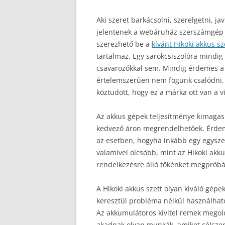
Aki szeret barkácsolni, szerelgetni, j
jelentenek a webáruház szerszámgép a
szerezhető be a
kívánt Hikoki akkus sz
tartalmaz. Egy sarokcsiszolóra mindig
csavarozókkal sem. Mindig érdemes a
értelemszerűen nem fogunk csalódni, h
köztudott, hogy ez a márka ott van a vi
Az akkus gépek teljesítménye kimagas
kedvező áron megrendelhetőek. Érdem
az esetben, hogyha inkább egy egysze
valamivel olcsóbb, mint az Hikoki akku
rendelkezésre álló tőkénket megpróbál
A Hikoki akkus szett olyan kiváló gépe
keresztül probléma nélkül használhat
Az akkumulátoros kivitel remek mego
akadnak olyan munkák, amiket célszerű