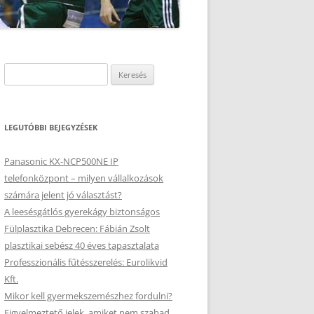
Keresés:
LEGUTÓBBI BEJEGYZÉSEK
Panasonic KX-NCP500NE IP
telefonközpont – milyen vállalkozások
számára jelent jó választást?
A leesésgátlós gyerekágy biztonságos
Fülplasztika Debrecen: Fábián Zsolt
plasztikai sebész 40 éves tapasztalata
Professzionális fűtésszerelés: Eurolikvid
Kft.
Mikor kell gyermekszemészhez fordulni?
Figyelmeztető jelek, amiket nem szabad