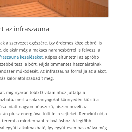
t az infraszauna
nak a szervezet egészére, így érdemes közelebbről is
, de akár még a makacs narancsbőrrel is felveszi a
nfraszauna kezeléseket
. Képes eltüntetni az apróbb
 szebbé teszi a bőrt. Fájdalommentes használatának
endszer működését. Az infraszauna formálja az alakot,
áz kalóriától szabadít meg.
át, míg nyáron több D-vitaminhoz juttatja a
azható, mert a salakanyagokat könnyedén kiüríti a
tása miatt nagyon népszerű, hiszen növeli az
n plusz energiával tölti fel a sejteket. Remekül oldja
et teremt a mindennapi relaxáláshoz. A legtöbb
val együtt alkalmazható, így együttesen használva még