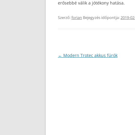
erősebbé válik a jótékony hatása.
Szerző:
forian
Bejegyzés időpontja:
2019-02
Bejegyzés
←
Modern Trotec akkus fúrók
navigáció