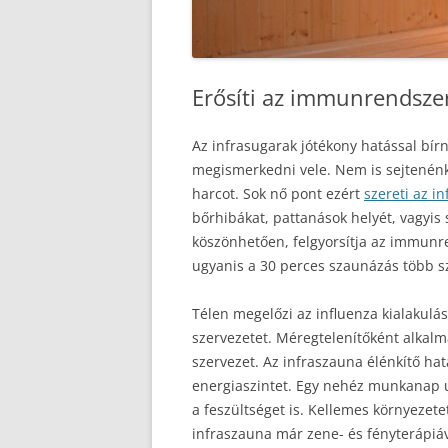
Erősíti az immunrendszer
Az infrasugarak jótékony hatással bír
megismerkedni vele. Nem is sejtenénk
harcot. Sok nő pont ezért
szereti az i
bőrhibákat, pattanások helyét, vagyis
köszönhetően, felgyorsítja az immunr
ugyanis a 30 perces szaunázás több sz
Télen megelőzi az influenza kialakulás
szervezetet. Méregtelenítőként alkalm
szervezet. Az infraszauna élénkítő ha
energiaszintet. Egy nehéz munkanap utá
a feszültséget is. Kellemes környezet
infraszauna már zene- és fényterápiá