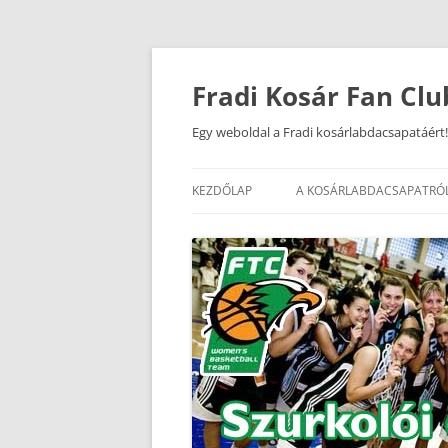
Kilépés
a
tartalomba
Fradi Kosár Fan Clu
Egy weboldal a Fradi kosárlabdacsapatáért!
KEZDŐLAP
A KOSÁRLABDACSAPATRÓ